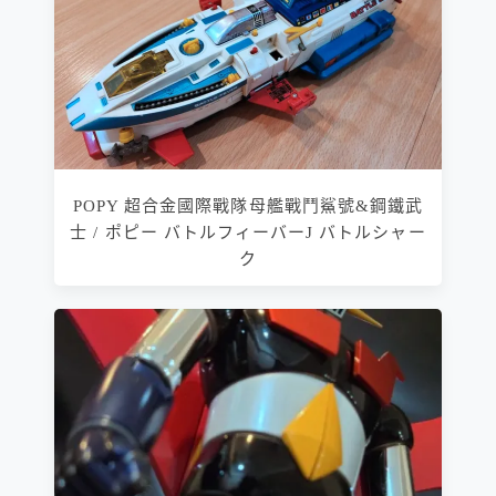
POPY 超合金國際戰隊母艦戰鬥鯊號&鋼鐵武
士 / ポピー バトルフィーバーJ バトルシャー
ク