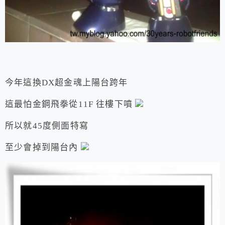
今年這換DX超金魂上陽台跨年
這最怕金鋼飛拳從11F 往樓下噴
所以就45度側面特寫
至少會掉到陽台內