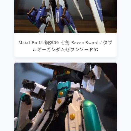
Metal Build 鋼彈00 七劍 Seven Sword / ダブ
ルオーガンダムセブンソード/G