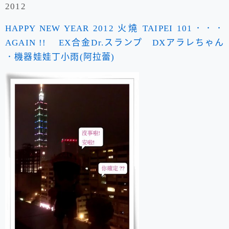
2012
HAPPY NEW YEAR 2012 火燒 TAIPEI 101．．．
AGAIN !! EX合金Dr.スランプ DXアラレちゃん
．機器娃娃丁小雨(阿拉蕾)