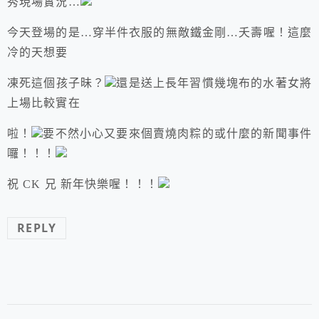
秀現場實況…
今天登場的是…穿半件衣服的無敵鐵金剛…夭壽喔！這麼
冷的天想要
凍死這個孩子昧？
還是送上長年習慣幾塊布的水著女將
上場比較實在
啦！
要不然小心又要來個賣燒肉粽的或什麼的新聞事件
囉！！！
祝 CK 兄 新年快樂喔！！！
REPLY