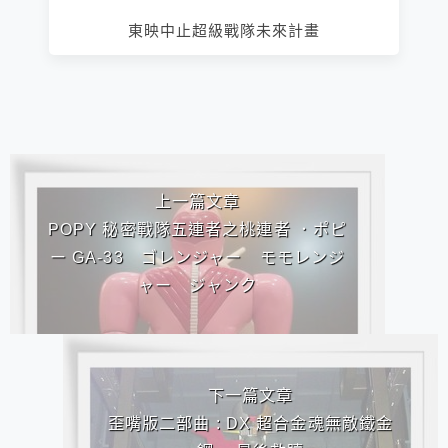
東映中止超級戰隊未來計畫
相連文章
上一篇文章
POPY 秘密戰隊五連者之桃連者 ．ポピ
ー GA-33 ゴレンジャー モモレンジ
ャー ジャンク
下一篇文章
歪嘴版二部曲 : DX 超合金魂無敵鐵金