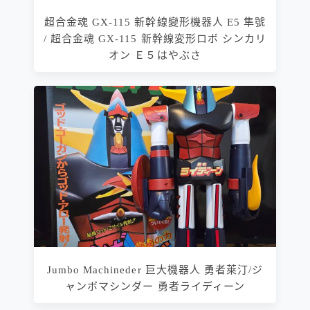
超合金魂 GX-115 新幹線變形機器人 E5 隼號
/ 超合金魂 GX-115 新幹線変形ロボ シンカリ
オン Ｅ５はやぶさ
Jumbo Machineder 巨大機器人 勇者萊汀/ジ
ャンボマシンダー 勇者ライディーン