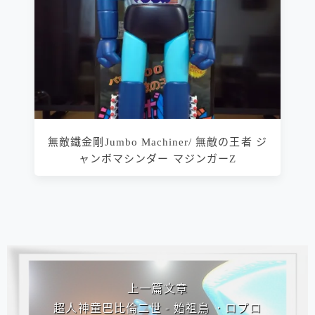
無敵鐵金剛Jumbo Machiner/ 無敵の王者 ジ
ャンボマシンダー マジンガーZ
相連文章
上一篇文章
超人神童巴比倫二世 - 始祖鳥 ．ロプロ