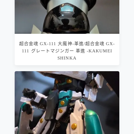
超合金魂 GX-111 大魔神-革進/超合金魂 GX-
111 グレートマジンガー 革進 -KAKUMEI
SHINKA