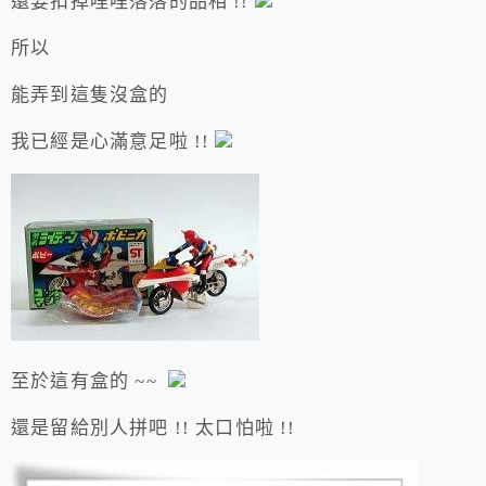
還要扣掉哩哩落落的品相 !!
所以
能弄到這隻沒盒的
我已經是心滿意足啦 !!
至於這有盒的 ~~
還是留給別人拼吧 !! 太口怕啦 !!