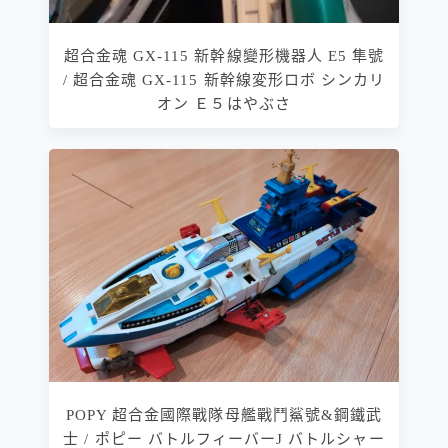
超合金魂 GX-115 新幹線變形機器人 E5 隼號
/ 超合金魂 GX-115 新幹線変形ロボ シンカリ
オン Ｅ５はやぶさ
POPY 超合金國際戰隊母艦戰鬥鯊號&鋼鐵武
士 / ポピー バトルフィーバーJ バトルシャー