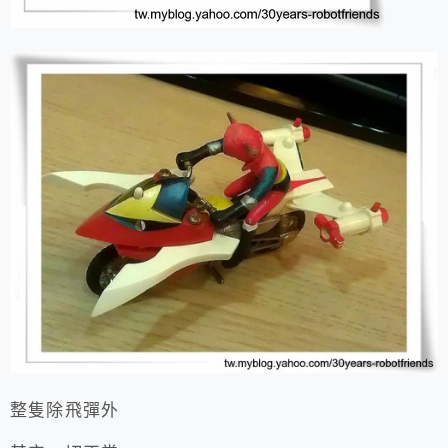
整隻除飛彈外