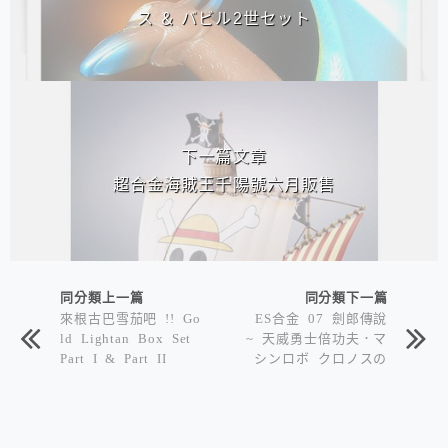
ス ＆ バビル2世セット
下一篇文章
超合金海賊王千陽號六月販售
同分類上一篇
同分類下一篇
來根古巴雪茄吧 !! Go
ES合金 07 劍郎傳說
ld Lightan Box Set
~ 天威勇士倍功夫．マ
Part I & Part II
シンロボ クロノスの
大逆襲