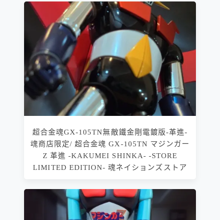
超合金魂GX-105TN無敵鐵金剛電鍍版-革進-
魂商店限定/ 超合金魂 GX-105TN マジンガー
Z 革進 -KAKUMEI SHINKA- -STORE
LIMITED EDITION- 魂ネイションズストア