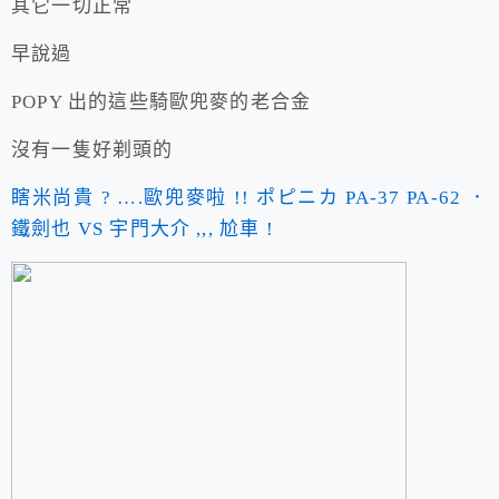
其它一切正常
早說過
POPY 出的這些騎歐兜麥的老合金
沒有一隻好剃頭的
瞎米尚貴 ? ….歐兜麥啦 !! ポピニカ PA-37 PA-62 ．
鐵劍也 VS 宇門大介 ,,, 尬車 !