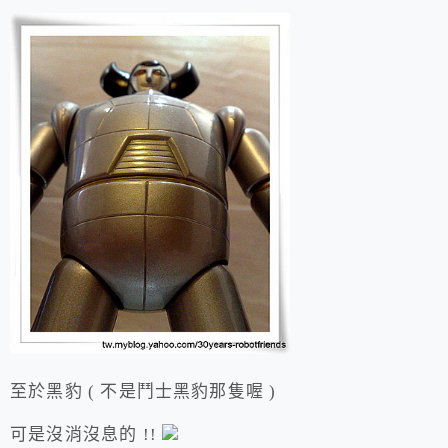
至於黑豹 ( 不是鬥士黑豹那隻喔 )
可是沒消沒息的 !!