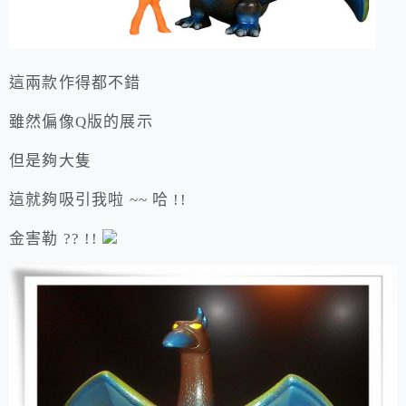
這兩款作得都不錯
雖然偏像Q版的展示
但是夠大隻
這就夠吸引我啦 ~~ 哈 !!
金害勒 ?? !!