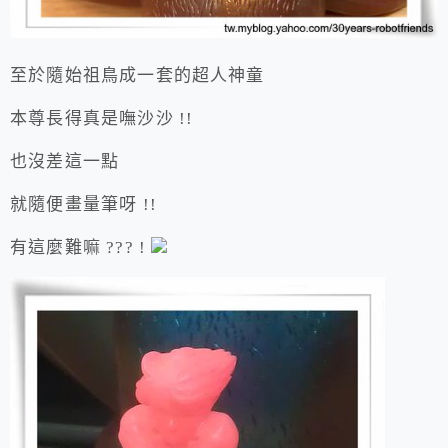
至於隨始祖鳥成一套的超人神童
本尊長得真是嘸沙沙 !!
也沒差這一點
就隨便畫量筆呀 !!
有這麼難嘛 ??? !