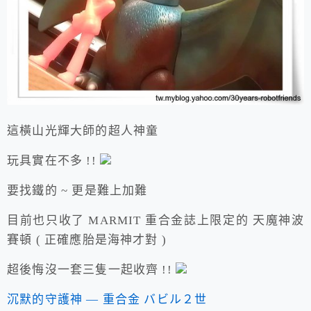
這橫山光輝大師的超人神童
玩具實在不多 !!
要找鐵的 ~ 更是難上加難
目前也只收了 MARMIT 重合金誌上限定的 天魔神波
賽頓 ( 正確應胎是海神才對 )
超後悔沒一套三隻一起收齊 !!
沉默的守護神 — 重合金 バビル２世