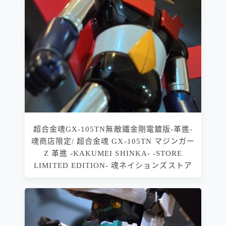
超合金魂GX-105TN無敵鐵金剛電鍍版-革進-
魂商店限定/ 超合金魂 GX-105TN マジンガー
Z 革進 -KAKUMEI SHINKA- -STORE
LIMITED EDITION- 魂ネイションズストア