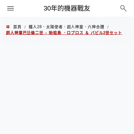
PC
30年的機器戰友
首頁
鐵人28．太陽使者．超人神童．六神合體
/
/
超人神童巴比倫二世 – 始祖鳥 ．ロプロス ＆ バビル2世セット