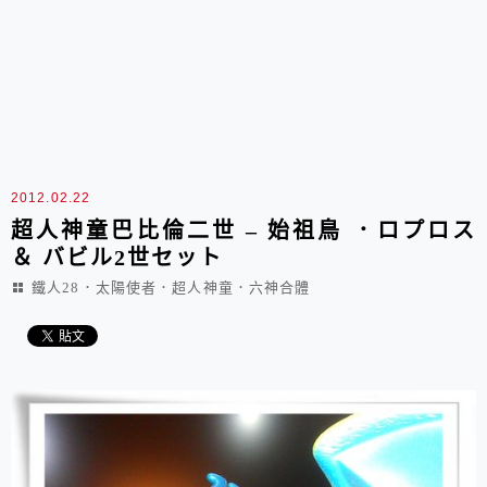
2012.02.22
超人神童巴比倫二世 – 始祖鳥 ．ロプロス
＆ バビル2世セット
鐵人28．太陽使者．超人神童．六神合體