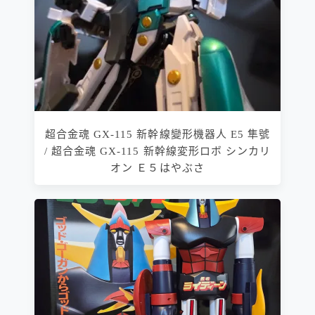
超合金魂 GX-115 新幹線變形機器人 E5 隼號
/ 超合金魂 GX-115 新幹線変形ロボ シンカリ
オン Ｅ５はやぶさ