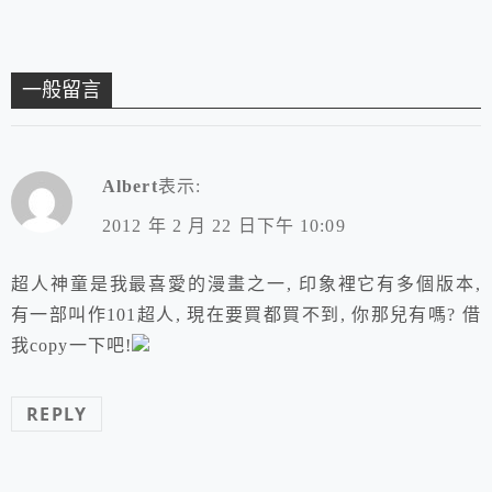
合金魂GX-24N 鉄人2
8号 ネイキッドバージ
ョン
一般留言
Albert
表示:
2012 年 2 月 22 日下午 10:09
超人神童是我最喜愛的漫畫之一, 印象裡它有多個版本,
有一部叫作101超人, 現在要買都買不到, 你那兒有嗎? 借
我copy一下吧!
REPLY