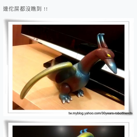
連佗屎都沒瞧到 !!