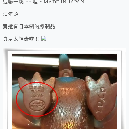
還嚇一跳 ~~ 哇 ~ MADE IN JAPAN
這年頭
竟還有日本制的膠制品
真是太神奇啦 !!