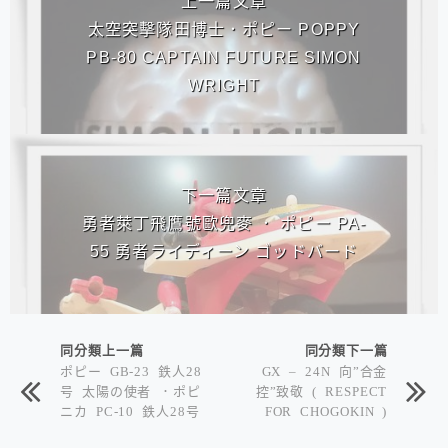
上一篇文章
太空突擊隊田博士．ポピー POPPY
PB-80 CAPTAIN FUTURE SIMON
WRIGHT
下一篇文章
勇者萊丁飛鷹號歐兜麥 ． ポピー PA-
55 勇者ライディーン ゴッドバード
同分類上一篇
同分類下一篇
ポピー GB-23 鉄人28
GX – 24N 向”合金
号 太陽の使者 ．ポピ
控”致敬 ( RESPECT
ニカ PC-10 鉄人28号
FOR CHOGOKIN )
クリッパー
魂ネイション限定 超