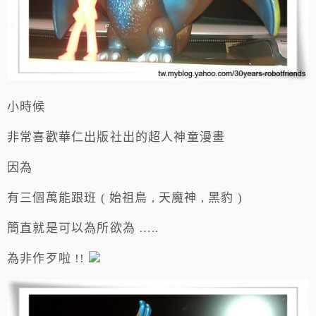
小時候
非常喜歡華仁出版社出的超人神童漫畫
因為
有三個萬能跟班 ( 始祖鳥 , 天魔神 , 黑豹 )
簡直就是可以為所欲為 …..
為非作歹啦 !!