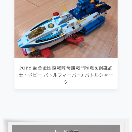
POPY 超合金國際戰隊母艦戰鬥鯊號&鋼鐵武
士 / ポピー バトルフィーバーJ バトルシャー
ク
相連文章