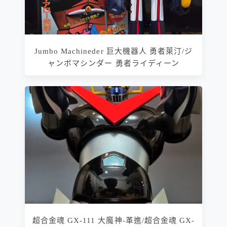
Jumbo Machineder 巨大機器人 勇者萊汀/ジ
ャンボマシンダー 勇者ライディーン
超合金魂 GX-111 大魔神-革進/超合金魂 GX-