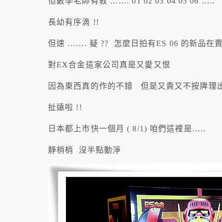
但數學老師有教 ……. 01 02 03 04 05 06 …..
長幼有序滴 !!
但速 ……. 疑 ?? 怎麼日拍有ES 06 的新品在賣 
對EX合金這家公司真是又愛又恨
因為東西真的作的不錯 但是又貴又不按牌理出牌
扯遠啦 !!
日本都上市快一個月 ( 8/1) 咱們這裡是…..
靜梢梢 沒半點動淨