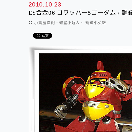
2010.10.23
ES合金06 ゴワッパー5ゴーダム / 
小寶歷險記．微星小超人． 鋼鐵小英雄