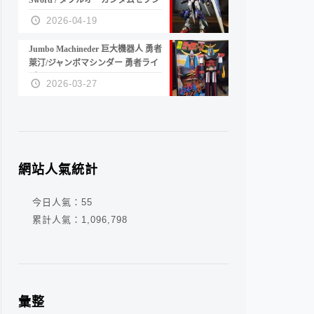
Sword / ダブルオーガンダムセブン
ソード/G
2026-04-19
Jumbo Machineder 巨大機器人 勇者
萊汀/ジャンボマシンダー 勇者ライ
ディーン
2026-03-27
網站人氣統計
今日人氣：
55
累計人氣：
1,096,798
彙整