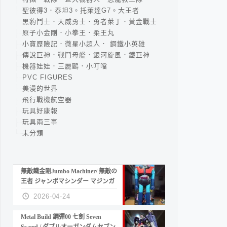
聖彼得3．泰坦3。托萊達G7。大王者
黑豹鬥士．天威勇士．勇者萊丁．黃金戰士
原子小金剛．小拳王．柔王丸
小寶歷險記．微星小超人． 鋼鐵小英雄
傳說巨神．戰鬥母艦．銀河旋風．鐵巨神
機器娃娃．三麗鷗．小叮噹
PVC FIGURES
美漫的世界
飛行戰機航空器
玩具好康報
玩具兩三事
未分類
無敵鐵金剛Jumbo Machiner/ 無敵の
王者 ジャンボマシンダー マジンガ
ーZ
2026-04-24
Metal Build 鋼彈00 七劍 Seven