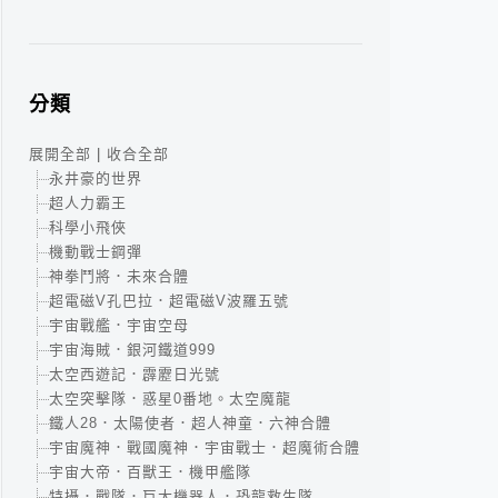
分類
展開全部
|
收合全部
永井豪的世界
超人力霸王
科學小飛俠
機動戰士鋼彈
神拳鬥將．未來合體
超電磁V孔巴拉．超電磁V波羅五號
宇宙戰艦．宇宙空母
宇宙海賊．銀河鐵道999
太空西遊記．霹靂日光號
太空突擊隊．惑星0番地。太空魔龍
鐵人28．太陽使者．超人神童．六神合體
宇宙魔神．戰國魔神．宇宙戰士．超魔術合體
宇宙大帝．百獸王．機甲艦隊
特攝．戰隊．巨大機器人．恐龍救生隊