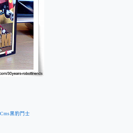
一般版Cms黑豹鬥士