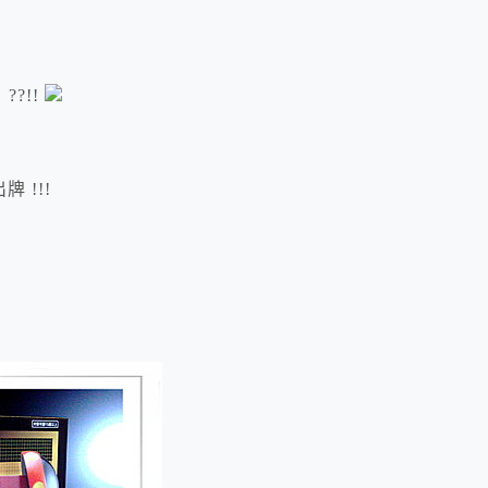
??!!
 !!!