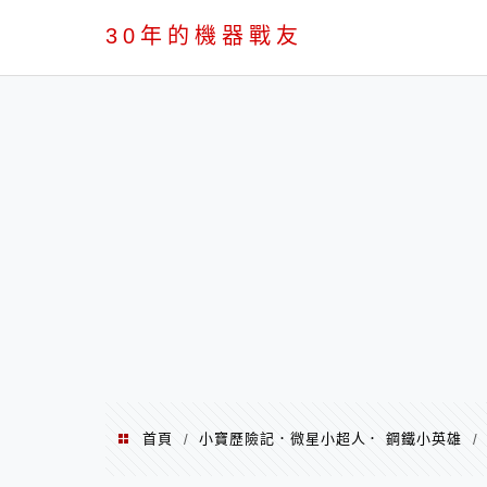
PC
30年的機器戰友
首頁
小寶歷險記．微星小超人． 鋼鐵小英雄
/
/