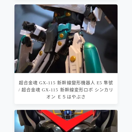
超合金魂 GX-115 新幹線變形機器人 E5 隼號
/ 超合金魂 GX-115 新幹線変形ロボ シンカリ
オン Ｅ５はやぶさ