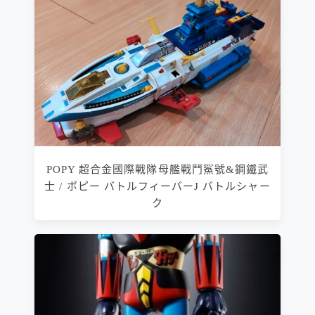
POPY 超合金國際戰隊母艦戰鬥鯊號&鋼鐵武
士 / ポピー バトルフィーバーJ バトルシャー
ク