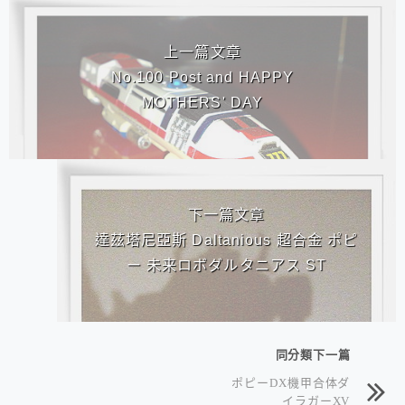
相連文章
上一篇文章
No.100 Post and HAPPY
MOTHERS' DAY
下一篇文章
達茲塔尼亞斯 Daltanious 超合金 ポピ
ー 未来ロボダルタニアス ST
同分類下一篇
ポピーDX機甲合体ダ
イラガーXV