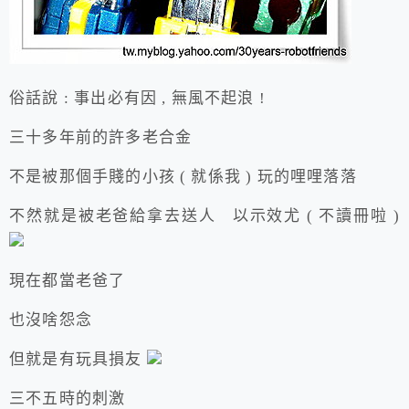
俗話說 : 事出必有因 , 無風不起浪 !
三十多年前的許多老合金
不是被那個手賤的小孩 ( 就係我 ) 玩的哩哩落落
不然就是被老爸給拿去送人 以示效尤 ( 不讀冊啦 )
現在都當老爸了
也沒啥怨念
但就是有玩具損友
三不五時的刺激