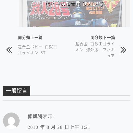
ポピーの超金属 鉄人28号
同分類上一篇
同分類下一篇
超合金 百獣王ゴライ
超合金ポピー 百獣王
オン 海外版 フィギ
ゴライオン ST
ュア
一般留言
修凱特
表示:
2010 年 8 月 28 日上午 1:21