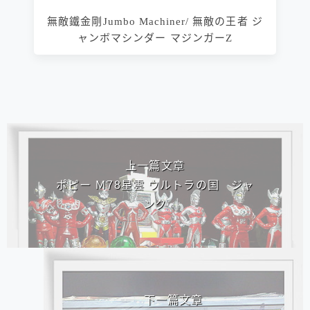
無敵鐵金剛Jumbo Machiner/ 無敵の王者 ジ
ャンボマシンダー マジンガーZ
相連文章
上一篇文章
ポピー Ｍ78星雲 ウルトラの国 ジャ
ンク
下一篇文章