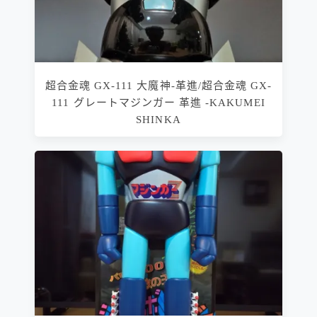
超合金魂 GX-111 大魔神-革進/超合金魂 GX-
111 グレートマジンガー 革進 -KAKUMEI
SHINKA