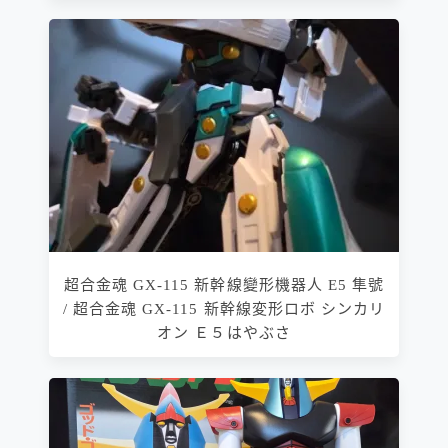
超合金魂 GX-115 新幹線變形機器人 E5 隼號
/ 超合金魂 GX-115 新幹線変形ロボ シンカリ
オン Ｅ５はやぶさ