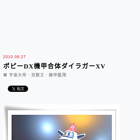
2010.08.27
ポピーDX機甲合体ダイラガーXV
宇宙大帝．百獸王．機甲艦隊