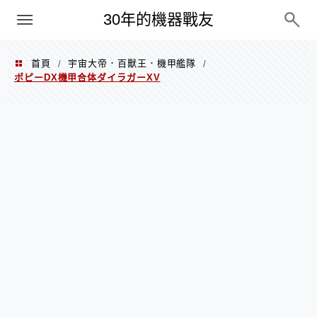
PC
30年的機器戰友
首頁
宇宙大帝．百獸王．機甲艦隊
/
/
ポピーDX機甲合体ダイラガーXV