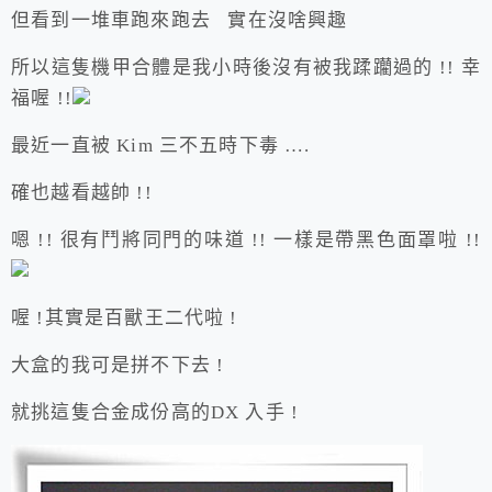
但看到一堆車跑來跑去 實在沒啥興趣
所以這隻機甲合體是我小時後沒有被我蹂躪過的 !! 幸
福喔 !!
最近一直被 Kim 三不五時下毒 ….
確也越看越帥 !!
嗯 !! 很有鬥將同門的味道 !! 一樣是帶黑色面罩啦 !!
喔 !其實是百獸王二代啦 !
大盒的我可是拼不下去 !
就挑這隻合金成份高的DX 入手 !