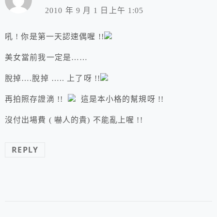
2010 年 9 月 1 日上午 1:05
吼 ! 你是第一天認速偶喔 !!
美女當前我一定是……
脫掉….脫掉 ….. 上了呀 !!
再拍照存證滴 !!
這是本小格的幫規呀 !!
沒付出場費 ( 嚇人的貴) 不能亂上喔 !!
REPLY