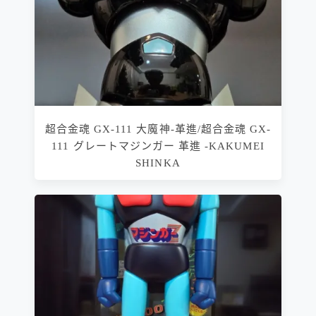
超合金魂 GX-111 大魔神-革進/超合金魂 GX-
111 グレートマジンガー 革進 -KAKUMEI
SHINKA