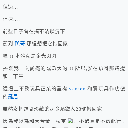
但速…
但速….
前些日子曾在搞不清狀況下
衝到
趴哥
那裡想把它抱回家
哇 !! 本體真是金光閃閃
熟奈我一向愛鐵的或奶大的 !! 所以,就在趴哥那瞎攪
和一下午
還遇上不務玩具正業的重機
venson
和賣玩具作功德
的
羅尼
雖然沒把趴哥珍藏的超金屬鐵人28號搬回家
因為我以為和大合金一樣重
! 不過真是不虛此行 !