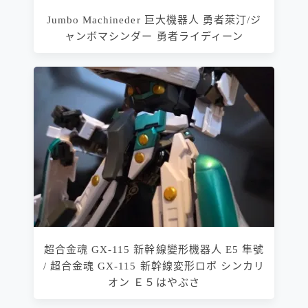
Jumbo Machineder 巨大機器人 勇者萊汀/ジ
ャンボマシンダー 勇者ライディーン
超合金魂 GX-115 新幹線變形機器人 E5 隼號
/ 超合金魂 GX-115 新幹線変形ロボ シンカリ
オン Ｅ５はやぶさ