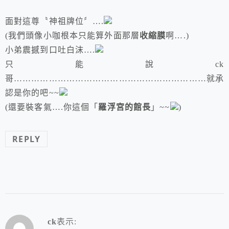
面對這尊〝神祖牌位〞….
(我們頭像小咖根本只能算外面那層
收縮膜
啊….)
小弟震撼到口吐白沫….
只能說ck
哥…………………………………………………………就承
認是你的吧~~
(還要裝客氣….你這個「
羅浮宮的館長
」~~
)
REPLY
ck
表示: