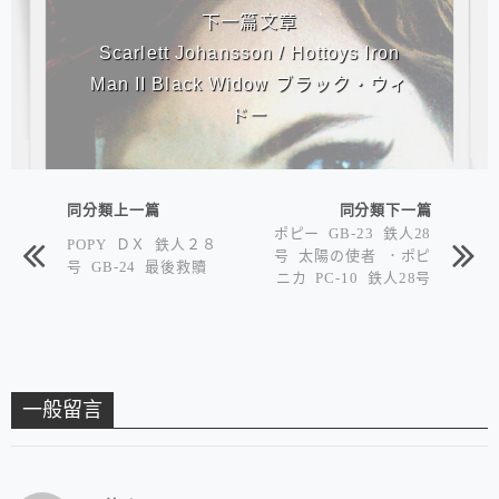
下一篇文章
Scarlett Johansson / Hottoys Iron
Man II Black Widow ブラック・ウィ
ドー
同分類上一篇
同分類下一篇
ポピー GB-23 鉄人28
POPY ＤＸ 鉄人２８
号 太陽の使者 ．ポピ
号 GB-24 最後救贖
ニカ PC-10 鉄人28号
クリッパー
一般留言