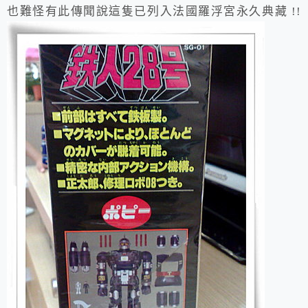
也難怪有此傳聞說這隻已列入法國羅浮宮永久典藏 !!