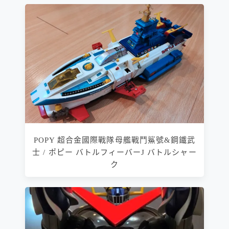
POPY 超合金國際戰隊母艦戰鬥鯊號&鋼鐵武
士 / ポピー バトルフィーバーJ バトルシャー
ク