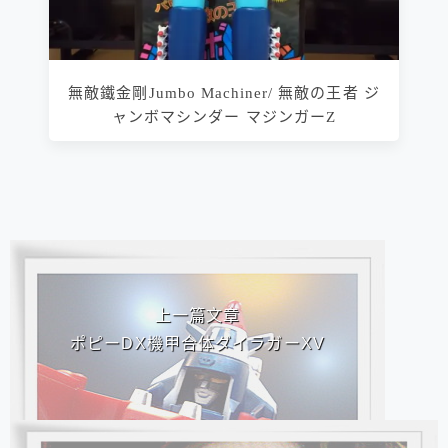
無敵鐵金剛Jumbo Machiner/ 無敵の王者 ジ
ャンボマシンダー マジンガーZ
相連文章
上一篇文章
ポピーDX機甲合体ダイラガーXV