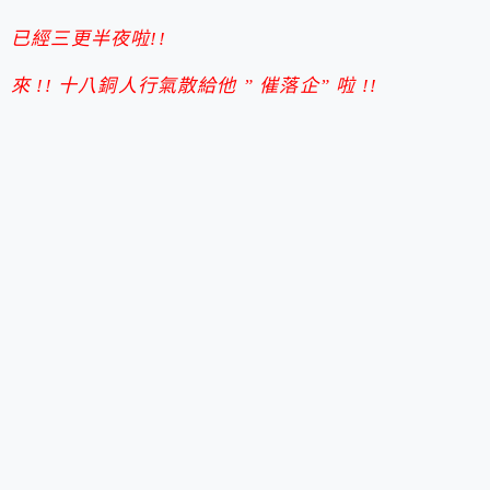
已經三更半夜啦!!
來 !! 十八銅人行氣散給他 ” 催落企” 啦 !!