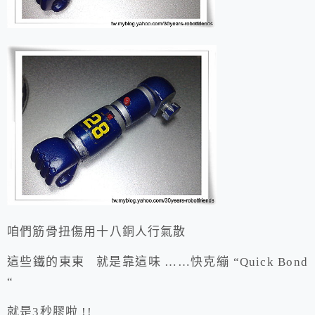
咱們筋骨扭傷用十八銅人行氣散
這些鐵的東東 就是靠這味 ……快克繃 “Quick Bond
“
就是3秒膠啦 !!