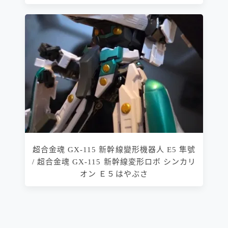
超合金魂 GX-115 新幹線變形機器人 E5 隼號
/ 超合金魂 GX-115 新幹線変形ロボ シンカリ
オン Ｅ５はやぶさ