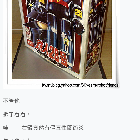
不管他
拆了看看 !
哇 ~~~ 右臂竟然有僵直性關節炎