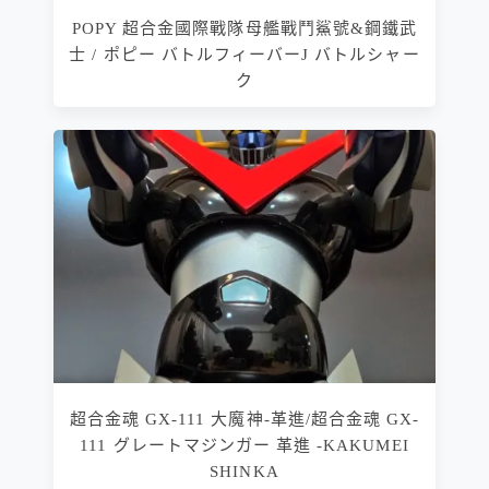
POPY 超合金國際戰隊母艦戰鬥鯊號&鋼鐵武
士 / ポピー バトルフィーバーJ バトルシャー
ク
超合金魂 GX-111 大魔神-革進/超合金魂 GX-
111 グレートマジンガー 革進 -KAKUMEI
SHINKA