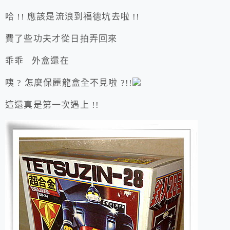
哈 !! 應該是流浪到福德坑去啦 !!
費了些功夫才從日拍弄回來
乖乖 外盒還在
咦 ? 怎麼保麗龍盒全不見啦 ?!!
這還真是第一次遇上 !!