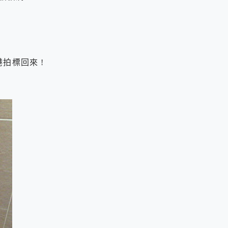
港拍標回來 !