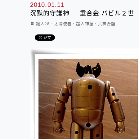
2010.01.11
沉默的守護神 — 重合金 バビル２世
鐵人28．太陽使者．超人神童．六神合體