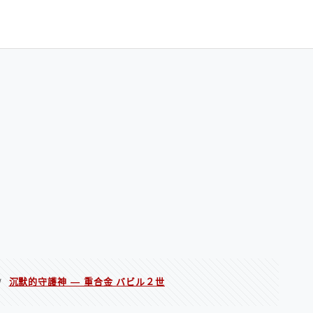
沉默的守護神 — 重合金 バビル２世
/