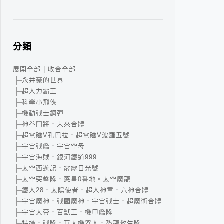
分類
展開全部
|
收合全部
永井豪的世界
超人力霸王
科學小飛俠
機動戰士鋼彈
神拳鬥將．未來合體
超電磁V孔巴拉．超電磁V波羅五號
宇宙戰艦．宇宙空母
宇宙海賊．銀河鐵道999
太空西遊記．霹靂日光號
太空突擊隊．惑星0番地。太空魔龍
鐵人28．太陽使者．超人神童．六神合體
宇宙魔神．戰國魔神．宇宙戰士．超魔術合體
宇宙大帝．百獸王．機甲艦隊
特攝．戰隊．巨大機器人．恐龍救生隊