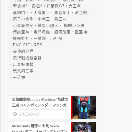
聖彼得3．泰坦3。托萊達G7。大王者
黑豹鬥士．天威勇士．勇者萊丁．黃金戰士
原子小金剛．小拳王．柔王丸
小寶歷險記．微星小超人． 鋼鐵小英雄
傳說巨神．戰鬥母艦．銀河旋風．鐵巨神
機器娃娃．三麗鷗．小叮噹
PVC FIGURES
美漫的世界
飛行戰機航空器
玩具好康報
玩具兩三事
未分類
無敵鐵金剛Jumbo Machiner/ 無敵の
王者 ジャンボマシンダー マジンガ
ーZ
2026-04-24
Metal Build 鋼彈00 七劍 Seven