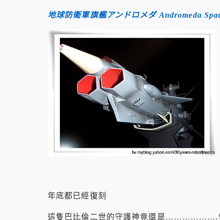
地球防衛軍旗艦アンドロメダ Andromeda Space B
年底都已經復刻
這隻巴比倫二世的守護神竟還是……………….惦