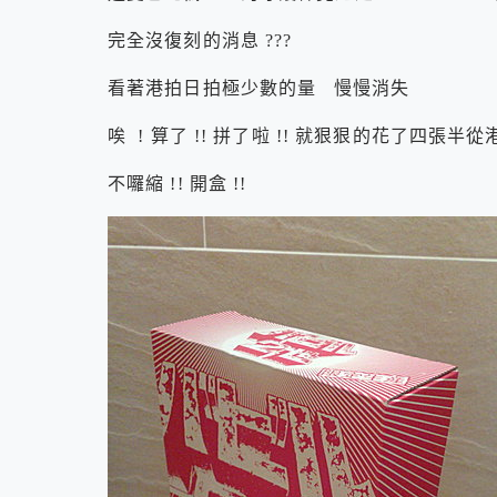
完全沒復刻的消息 ???
看著港拍日拍極少數的量 慢慢消失
唉 ! 算了 !! 拼了啦 !! 就狠狠的花了四張半從
不囉縮 !! 開盒 !!