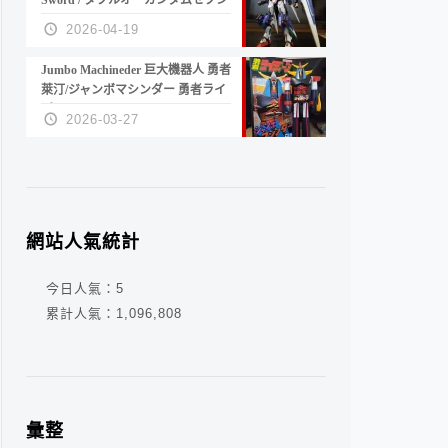
Sword / ダブルオーガンダムセブン
ソード/G
2026-04-19
Jumbo Machineder 巨大機器人 勇者
萊汀/ジャンボマシンダー 勇者ライ
ディーン
2026-03-27
網站人氣統計
今日人氣：
5
累計人氣：
1,096,808
彙整