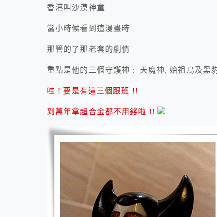
香港叫沙漠神童
當小時候看到這漫畫時
那管的了那老套的劇情
重點是他的三個守護神 : 天魔神, 始祖鳥及黑豹
哇 ! 要是有這三個跟班 !!
到萬年拿超合金都不用錢啦 !!