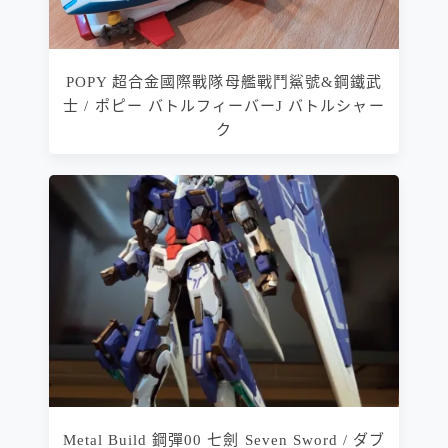
POPY 超合金國際戰隊母艦戰鬥鯊號&鋼鐵武
士 / ポピー バトルフィーバーJ バトルシャー
ク
Metal Build 鋼彈00 七劍 Seven Sword / ダブ