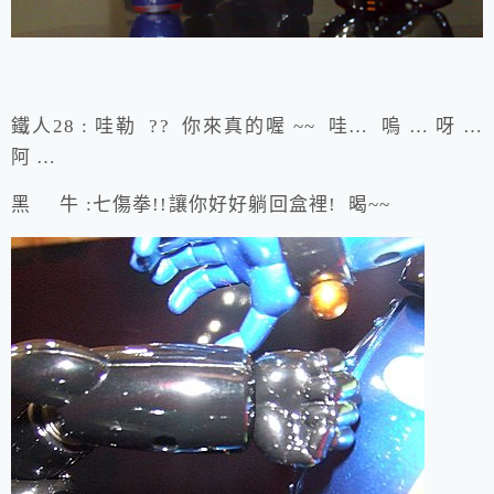
鐵人28 : 哇勒 ?? 你來真的喔 ~~ 哇… 嗚 … 呀 …
阿 …
黑 牛 :七傷拳!!讓你好好躺回盒裡! 暍~~