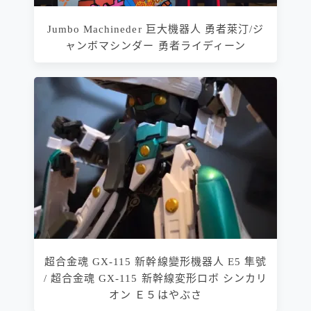
Jumbo Machineder 巨大機器人 勇者萊汀/ジ
ャンボマシンダー 勇者ライディーン
超合金魂 GX-115 新幹線變形機器人 E5 隼號
/ 超合金魂 GX-115 新幹線変形ロボ シンカリ
オン Ｅ５はやぶさ