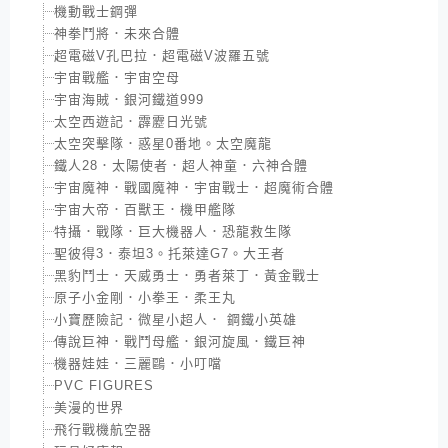
機動戰士鋼彈
神拳鬥將．未來合體
超電磁V孔巴拉．超電磁V波羅五號
宇宙戰艦．宇宙空母
宇宙海賊．銀河鐵道999
太空西遊記．霹靂日光號
太空突擊隊．惑星0番地。太空魔龍
鐵人28．太陽使者．超人神童．六神合體
宇宙魔神．戰國魔神．宇宙戰士．超魔術合體
宇宙大帝．百獸王．機甲艦隊
特攝．戰隊．巨大機器人．恐龍救生隊
聖彼得3．泰坦3。托萊達G7。大王者
黑豹鬥士．天威勇士．勇者萊丁．黃金戰士
原子小金剛．小拳王．柔王丸
小寶歷險記．微星小超人． 鋼鐵小英雄
傳說巨神．戰鬥母艦．銀河旋風．鐵巨神
機器娃娃．三麗鷗．小叮噹
PVC FIGURES
美漫的世界
飛行戰機航空器