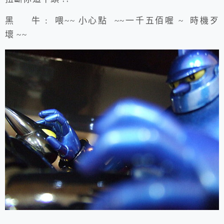
黑 牛 : 喂~~ 小心點 ~~一千五佰喔 ~ 時機歹
壞 ~~