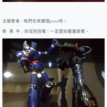
太陽使者 : 咱們也來擺個pose吧 !
新 黑 牛 : 你沒別招喔 ! 一定要抬腿灑尿喔 ~