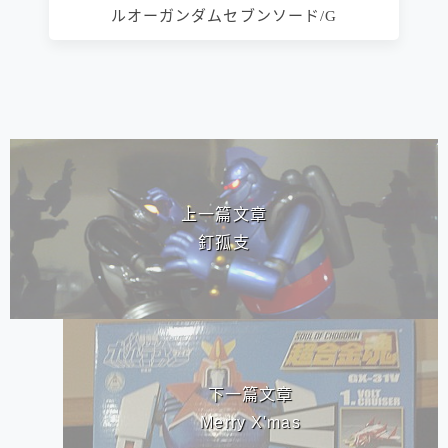
ルオーガンダムセブンソード/G
相連文章
上一篇文章
釘孤支
下一篇文章
Merry X'mas