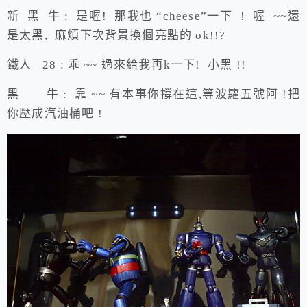
新 黑 牛 : 是喔! 那我也 “cheese”一下 ! 喔 ~~還
是太黑, 麻煩下次背景換個亮點的 ok!!?
鐵人 28 : 乖 ~~ 過來給我再k一下! 小黑 !!
黑 牛 : 靠 ~~ 有本事你撐在這,等波籮五號阿 !把
你壓成汽油桶吧 !