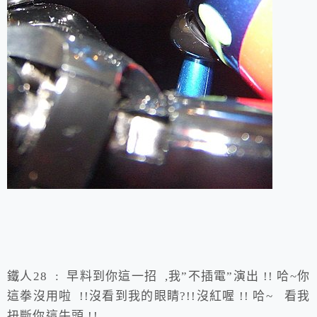
鐵人28 : 早料到你這一招 ,我”不插電”演出 !! 哈~你
這拳沒用啦 !!沒看到我的眼睛?!!沒紅喔 !! 哈~ 看我
扭斷你這牛頭 !!