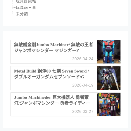
玩具好康報
玩具兩三事
未分類
無敵鐵金剛Jumbo Machiner/ 無敵の王者
ジャンボマシンダー マジンガーZ
2026-04-24
Metal Build 鋼彈00 七劍 Seven Sword /
ダブルオーガンダムセブンソード/G
2026-04-19
Jumbo Machineder 巨大機器人 勇者萊
汀/ジャンボマシンダー 勇者ライディー
ン
2026-03-27