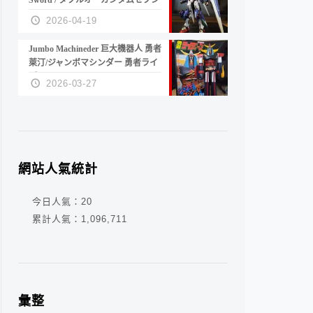
Sword / ダブルオーガンダムセブン
ソード/G
2026-04-19
Jumbo Machineder 巨大機器人 勇者
萊汀/ジャンボマシンダー 勇者ライ
ディーン
2026-03-27
網站人氣統計
今日人氣：
20
累計人氣：
1,096,711
彙整