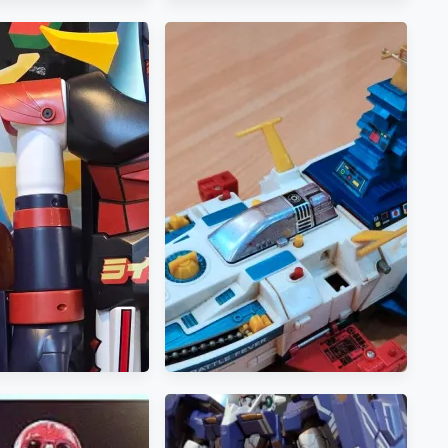
進/超合金魂 GX-111 グレート
マジンガー 革進 -KAKUMEI
SHINKA