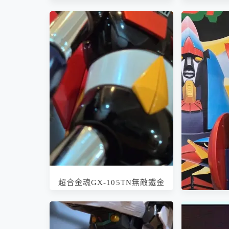
無敵の王者 ジャンボマシンダ
ー マジンガーZ
超合金魂GX-105TN無敵鐵金
剛電鍍版-革進-魂商店限定/ 超
合金魂 GX-105TN マジンガー
Z 革進 -KAKUMEI SHINKA-