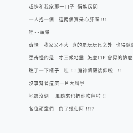
趕快和我家那一口子 衝進房間
一人抱一個 這兩個寶是心肝喔 !!!
哇~~頭暈
奇怪 我家又不大 真的是玩玩具之外 也得練練
更奇怪的是 才三級地震 怎麼11F 會晃的這麼
瞧了一下櫃子 哇 !!! 魔神凱薩後仰啦 !!
沒事背著這麼一片大風爭
地震沒倒 風颱來也把你吹翻啦 !!
各位頑童們 倒了幾仙阿 !!??