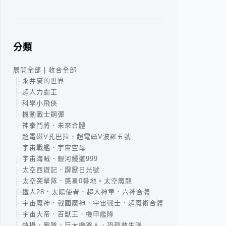
分類
展開全部
|
收合全部
永井豪的世界
超人力霸王
科學小飛俠
機動戰士鋼彈
神拳鬥將．未來合體
超電磁V孔巴拉．超電磁V波羅五號
宇宙戰艦．宇宙空母
宇宙海賊．銀河鐵道999
太空西遊記．霹靂日光號
太空突擊隊．惑星0番地。太空魔龍
鐵人28．太陽使者．超人神童．六神合體
宇宙魔神．戰國魔神．宇宙戰士．超魔術合體
宇宙大帝．百獸王．機甲艦隊
特攝．戰隊．巨大機器人．恐龍救生隊