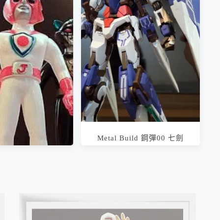
achineder 巨大機器
POPY 超合金國際戰隊母艦戰
汀/ジャンボマシンダ
鬥鯊號&鋼鐵武士 / ポピー バ
者ライディーン
トルフィーバーJ バトルシャ
ーク
Metal Build 鋼彈00 七劍
Seven Sword / ダブルオーガ
ンダムセブンソード/G
超級戰隊未來計畫