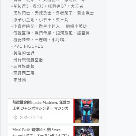
聖彼得3．泰坦3。托萊達G7。大王者
黑豹鬥士．天威勇士．勇者萊丁．黃金戰士
原子小金剛．小拳王．柔王丸
小寶歷險記．微星小超人． 鋼鐵小英雄
傳說巨神．戰鬥母艦．銀河旋風．鐵巨神
機器娃娃．三麗鷗．小叮噹
PVC FIGURES
美漫的世界
飛行戰機航空器
玩具好康報
玩具兩三事
未分類
無敵鐵金剛Jumbo Machiner/ 無敵の
王者 ジャンボマシンダー マジンガ
ーZ
2026-04-24
Metal Build 鋼彈00 七劍 Seven