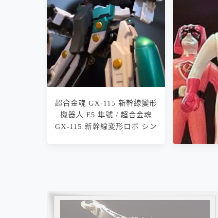
-STORE LIMITED EDITION-
魂ネイションズストア
Jumbo M
人 勇者萊
ー 勇
超合金魂 GX-115 新幹線變形
機器人 E5 隼號 / 超合金魂
GX-115 新幹線変形ロボ シン
カリオン Ｅ５はやぶさ
相連文章
東映中止