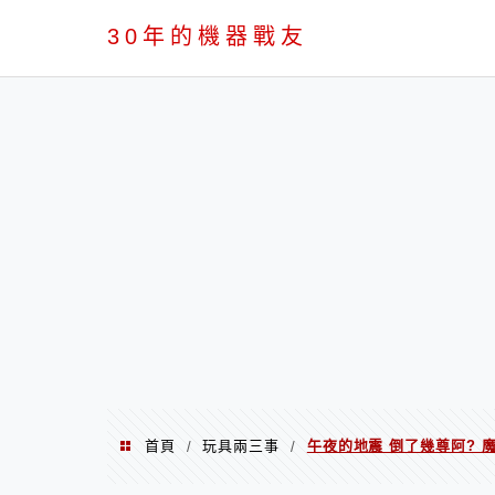
PC
30年的機器戰友
首頁
玩具兩三事
午夜的地震 倒了幾尊阿? 魔神凱
/
/