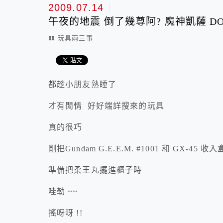
2009.07.14
午夜的地震 倒了幾尊阿? 魔神凱薩 DOWN
玩具兩三事
都趁小朋友熟睡了
才有閒情 好好端詳搜來的玩具
真的很巧
剛把Gundam G.E.E.M. #1001 和 GX-45 收
準備把柔王丸擺進櫃子時
哇勒 ~~
搖呀呀 !!