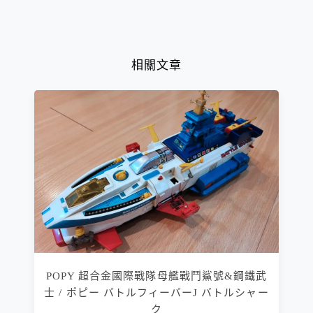
相關文章
POPY 超合金國際戰隊母艦戰鬥鯊號&鋼鐵武
士 / ポピー バトルフィーバーJ バトルシャー
ク