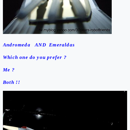
Andromeda AND Emeraldas
Which one do you prefer ?
Me ?
Both !!