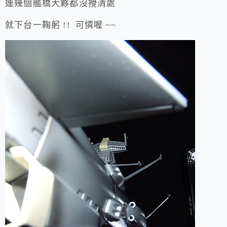
連幾個艦橋大夥都沒攪清處
就下台一鞠躬 !! 可憐喔 ~~