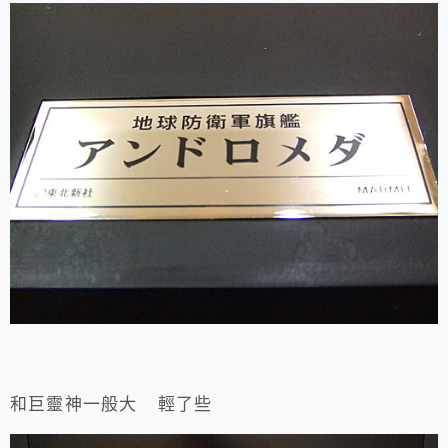
和巨靈神一般大 輕了些