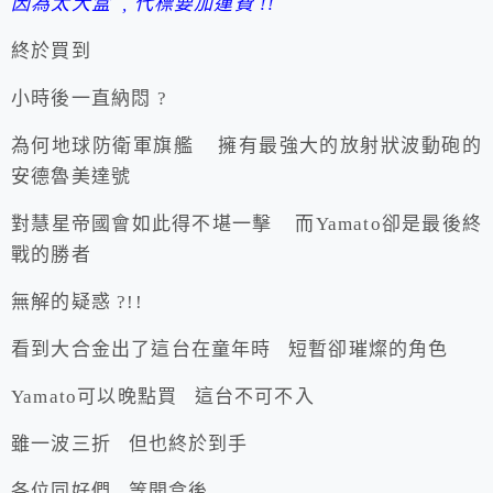
因為太大盒 , 代標要加運費 !!
終於買到
小時後一直納悶 ?
為何地球防衛軍旗艦 擁有最強大的放射狀波動砲的
安德魯美達號
對慧星帝國會如此得不堪一擊 而Yamato卻是最後終
戰的勝者
無解的疑惑 ?!!
看到大合金出了這台在童年時 短暫卻璀燦的角色
Yamato可以晚點買 這台不可不入
雖一波三折 但也終於到手
各位同好們 等開盒後