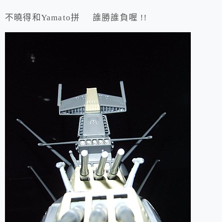
不曉得和Yamato拼 誰勝誰負喔 !!