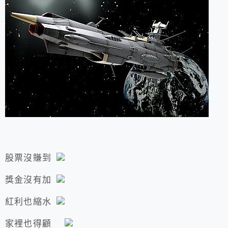
股票沒賺到
獎金沒有加
紅利也縮水
家裡也得顧