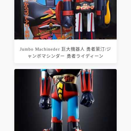
Jumbo Machineder 巨大機器人 勇者萊汀/ジ
ャンボマシンダー 勇者ライディーン