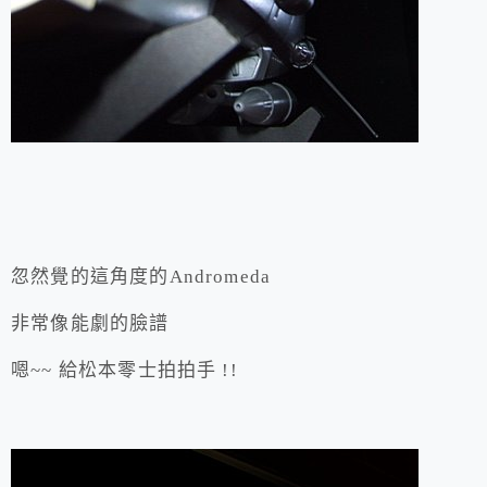
忽然覺的這角度的Andromeda
非常像能劇的臉譜
嗯~~ 給松本零士拍拍手 !!