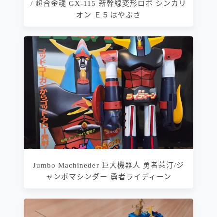
/ 超合金魂 GX-115 新幹線変形ロボ シンカリ
オン Ｅ５はやぶさ
Jumbo Machineder 巨大機器人 勇者萊汀/ジ
ャンボマシンダー 勇者ライディーン