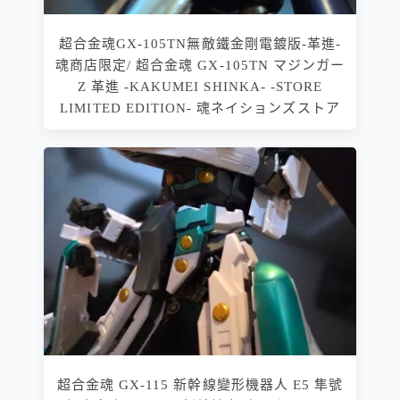
超合金魂GX-105TN無敵鐵金剛電鍍版-革進-
魂商店限定/ 超合金魂 GX-105TN マジンガー
Z 革進 -KAKUMEI SHINKA- -STORE
LIMITED EDITION- 魂ネイションズストア
超合金魂 GX-115 新幹線變形機器人 E5 隼號