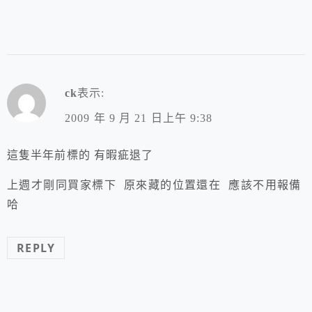
ck
表示:
2009 年 9 月 21 日上午 9:38
這隻半年前標的 有暇疵退了
上週才剛同買家標下 原來藏的位置還在 應該不用報備
哈
REPLY