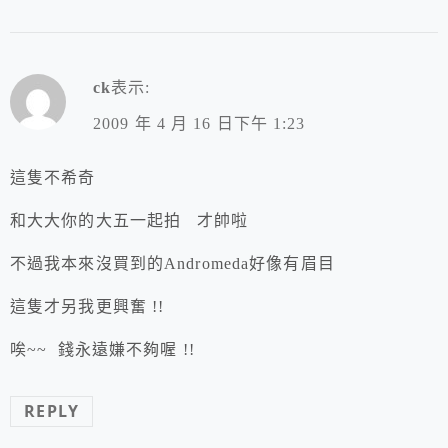
ck
表示:
2009 年 4 月 16 日下午 1:23
這隻不希奇
和大大你的大五一起拍 才帥啦
不過我本來沒買到的Andromeda好像有眉目
這隻才另我更興奮 !!
唉~~ 錢永遠嫌不夠喔 !!
REPLY