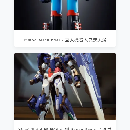
Jumbo Machinder / 巨大機器人克連大漢
Metal Build 鋼彈00 七劍 Seven Sword / ダブ