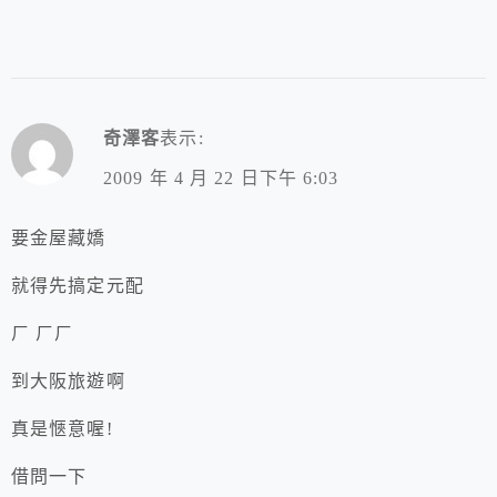
奇澤客
表示:
2009 年 4 月 22 日下午 6:03
要金屋藏嬌
就得先搞定元配
ㄏ ㄏㄏ
到大阪旅遊啊
真是愜意喔!
借問一下