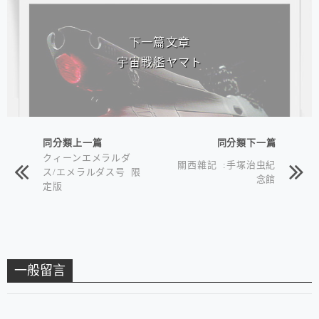
下一篇文章
宇宙戦艦ヤマト
同分類上一篇
同分類下一篇
クィーンエメラルダ
關西雜記 :手塚治虫紀
ス/エメラルダス号 限
念館
定版
一般留言