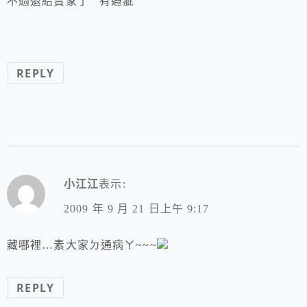
不過退給賣家了 有遐疵
REPLY
小江江
表示:
2009 年 9 月 21 日上午 9:17
藏哪裡…素大家ㄉ通病ㄚ~~~
REPLY