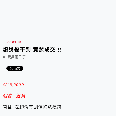
2009.04.15
想說標不到 竟然成交 !!
玩具兩三事
4/18,2009
暇疵 退貨
開盒 左腳背有刮傷補漆痕跡