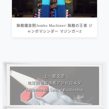
無敵鐵金剛Jumbo Machiner/ 無敵の王者 ジ
ャンボマシンダー マジンガーZ
相連文章
上一篇文章
地球防衛軍旗艦アンドロメダ
Andromeda Space Battleship