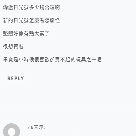
霹靂日光號多少錢合理啊!
新的日光號怎麼看怎麼怪
整體好像有點太素了
很想買啦
畢竟是小時候很喜歡卻買不起的玩具之一喔
REPLY
ck
表示: