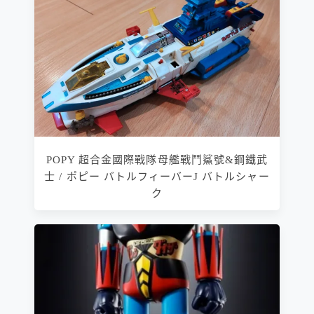
POPY 超合金國際戰隊母艦戰鬥鯊號&鋼鐵武
士 / ポピー バトルフィーバーJ バトルシャー
ク