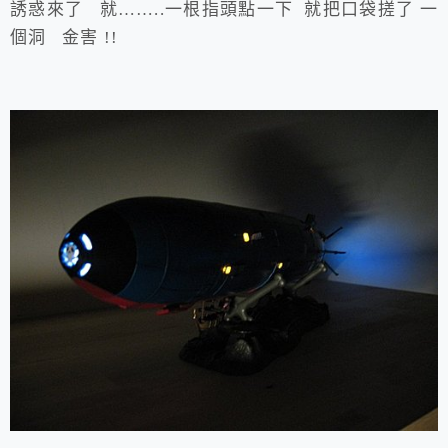
誘惑來了 就……..一根指頭點一下 就把口袋搓了 一
個洞 金害 !!