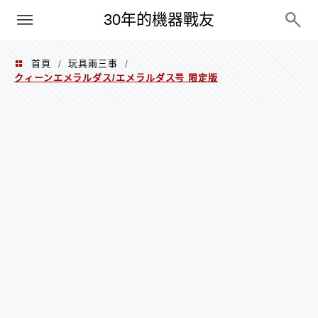
PC
30年的機器戰友
首頁
玩具兩三事
/
/
クィーンエメラルダス/エメラルダス号 限定版