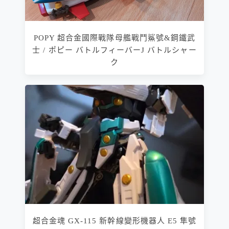
POPY 超合金國際戰隊母艦戰鬥鯊號&鋼鐵武
士 / ポピー バトルフィーバーJ バトルシャー
ク
超合金魂 GX-115 新幹線變形機器人 E5 隼號