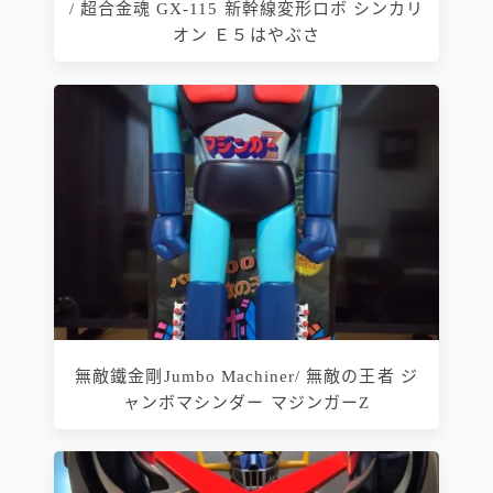
/ 超合金魂 GX-115 新幹線変形ロボ シンカリ
オン Ｅ５はやぶさ
無敵鐵金剛Jumbo Machiner/ 無敵の王者 ジ
ャンボマシンダー マジンガーZ