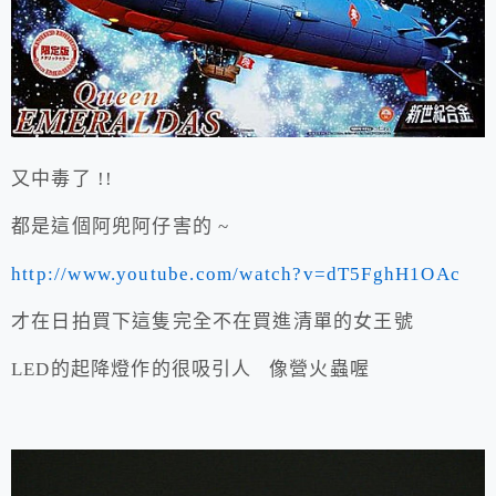
又中毒了 !!
都是這個阿兜阿仔害的 ~
http://www.youtube.com/watch?v=dT5FghH1OAc
才在日拍買下這隻完全不在買進清單的女王號
LED的起降燈作的很吸引人 像營火蟲喔