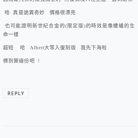
哈 真是詭異奇妙 價格很漂亮
也可能證明新世紀合金的(限定版)的時效是像螻蟻的生
命一樣
超短 哈 Albert大等入復刻版 我先下海啦
標到算緣份吧 !
REPLY