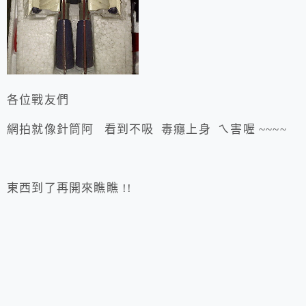
各位戰友們
網拍就像針筒阿 看到不吸 毒癮上身 ㄟ害喔 ~~~~
東西到了再開來瞧瞧 !!