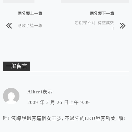
同分類上一篇
同分類下一篇
想說標不到 竟然成交
剛收了這一尊
!!
一般留言
Albert
表示:
2009 年 2 月 26 日上午 9:09
哇! 沒聽說過有這個女王號, 不過它的LED燈有夠美, 讚!