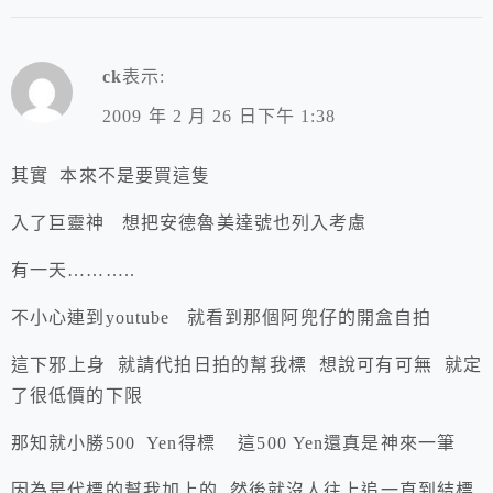
ck
表示:
2009 年 2 月 26 日下午 1:38
其實 本來不是要買這隻
入了巨靈神 想把安德魯美達號也列入考慮
有一天………..
不小心連到youtube 就看到那個阿兜仔的開盒自拍
這下邪上身 就請代拍日拍的幫我標 想說可有可無 就定
了很低價的下限
那知就小勝500 Yen得標 這500 Yen還真是神來一筆
因為是代標的幫我加上的 然後就沒人往上追一直到結標