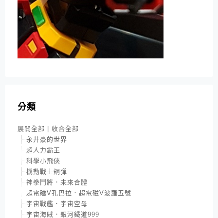
分類
展開全部
|
收合全部
永井豪的世界
超人力霸王
科學小飛俠
機動戰士鋼彈
神拳鬥將．未來合體
超電磁V孔巴拉．超電磁V波羅五號
宇宙戰艦．宇宙空母
宇宙海賊．銀河鐵道999