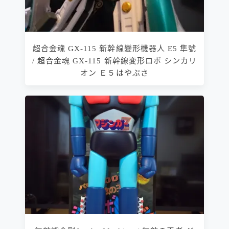
超合金魂 GX-115 新幹線變形機器人 E5 隼號
/ 超合金魂 GX-115 新幹線変形ロボ シンカリ
オン Ｅ５はやぶさ