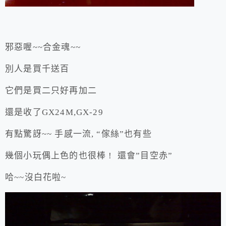
邪惡喔~~合金魂~~
別人是買千送百
它們是買二只好再加二
還是收了GX24M,GX-29
有點驚訝~~ 手感一流, “傢絲”也有些
幾個小玩偶上色的也很棒 ! 還會”目空赤”
哈~~沒白花啦~