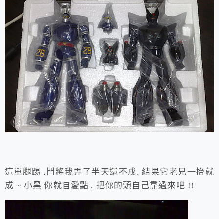
這單腿踢 ,鬥將我弄了半天還不成, 結果它老兄一抬就
成 ~ 小黑 你就自愛點 , 把你的頭自己靠過來吧 !!