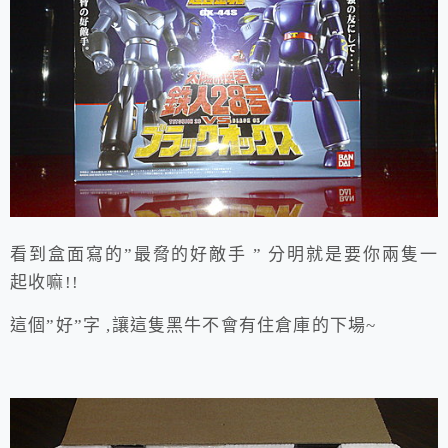
看到盒面寫的”最脅的好敵手 ” 分明就是要你兩隻一
起收嘛!!
這個”好”字 ,讓這隻黑牛不會有住倉庫的下場~