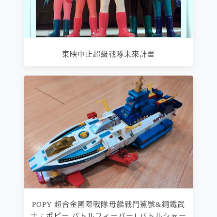
東映中止超級戰隊未來計畫
POPY 超合金國際戰隊母艦戰鬥鯊號&鋼鐵武
士 / ポピー バトルフィーバーJ バトルシャー