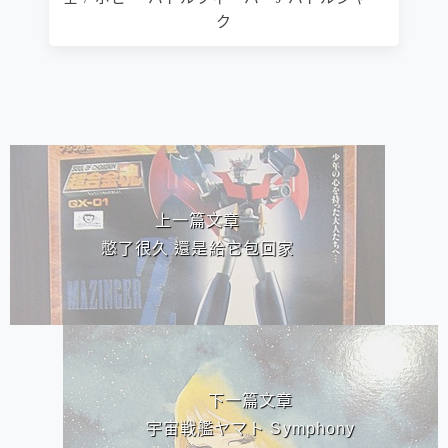
ク
相連文章
上一篇文章
憋了很久 還是給它包回家
下一篇文章
宇宙戦艦ヤマト Symphony