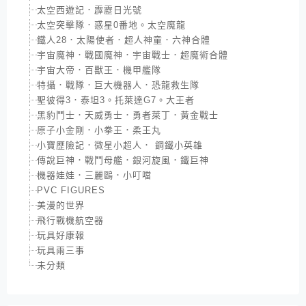
太空西遊記．霹靂日光號
太空突擊隊．惑星0番地。太空魔龍
鐵人28．太陽使者．超人神童．六神合體
宇宙魔神．戰國魔神．宇宙戰士．超魔術合體
宇宙大帝．百獸王．機甲艦隊
特攝．戰隊．巨大機器人．恐龍救生隊
聖彼得3．泰坦3。托萊達G7。大王者
黑豹鬥士．天威勇士．勇者萊丁．黃金戰士
原子小金剛．小拳王．柔王丸
小寶歷險記．微星小超人． 鋼鐵小英雄
傳說巨神．戰鬥母艦．銀河旋風．鐵巨神
機器娃娃．三麗鷗．小叮噹
PVC FIGURES
美漫的世界
飛行戰機航空器
玩具好康報
玩具兩三事
未分類