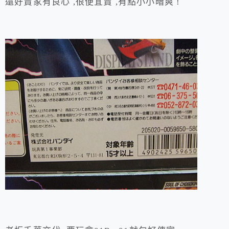
還好賣家有良心 ,很便宜賣 ,有點小小暗爽 !