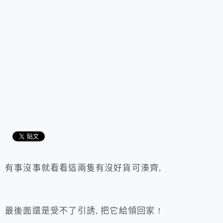
有事沒事就看看這兩隻有沒好貨可湊齊,
最後面還是受不了引誘, 把它給領回家 !