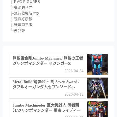
PVC FIGURES
美漫的世界
飛行戰機航空器
玩具好康報
玩具兩三事
未分類
無敵鐵金剛Jumbo Machiner/ 無敵の王者
ジャンボマシンダー マジンガーZ
2026-04-24
Metal Build 鋼彈00 七劍 Seven Sword /
ダブルオーガンダムセブンソード/G
2026-04-19
Jumbo Machineder 巨大機器人 勇者萊
汀/ジャンボマシンダー 勇者ライディー
ン