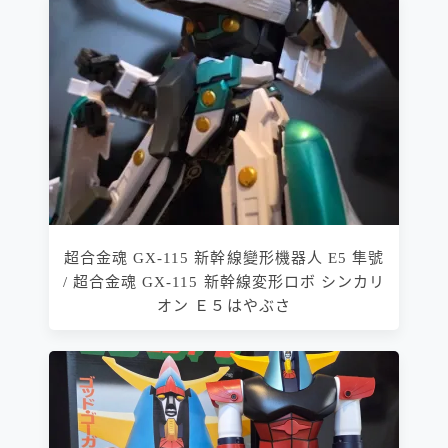
超合金魂 GX-115 新幹線變形機器人 E5 隼號
/ 超合金魂 GX-115 新幹線変形ロボ シンカリ
オン Ｅ５はやぶさ