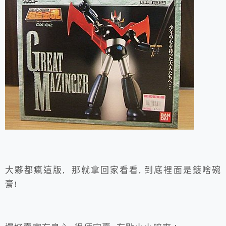
大夥都瘋這版, 那就拿回家看看, 到底裡面是鍍啥碗
膏!