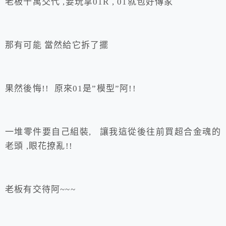
老板千萬交代 ,要玩拿01R , 01就包好傳家
那有可能 當然給它拆了擺
果然後悔!! 原來01是”模型”阿!!
一堆零件要自己組裝, 讓我這從後往前買超合金魂的
老頭 ,眼花撩亂!!
老板有交待阿~~~