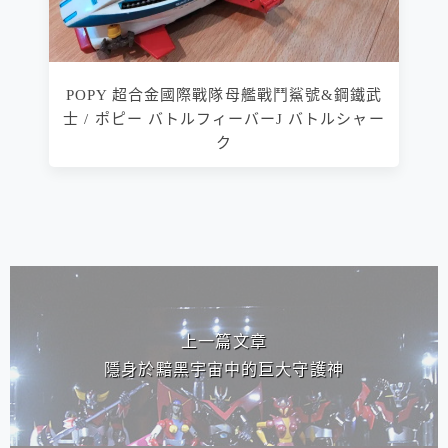
POPY 超合金國際戰隊母艦戰鬥鯊號&鋼鐵武
士 / ポピー バトルフィーバーJ バトルシャー
ク
相連文章
上一篇文章
隱身於黯黑宇宙中的巨大守護神