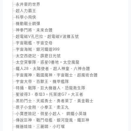
永井豪的世界
超人力霸王
科學小飛俠
機動戰士鋼彈
神拳鬥將．未來合體
超電磁V孔巴拉．超電磁V波羅五號
宇宙戰艦．宇宙空母
宇宙海賊．銀河鐵道999
太空西遊記．霹靂日光號
太空突擊隊．惑星0番地。太空魔龍
鐵人28．太陽使者．超人神童．六神合體
宇宙魔神．戰國魔神．宇宙戰士．超魔術合體
宇宙大帝．百獸王．機甲艦隊
特攝．戰隊．巨大機器人．恐龍救生隊
聖彼得3．泰坦3。托萊達G7。大王者
黑豹鬥士．天威勇士．勇者萊丁．黃金戰士
原子小金剛．小拳王．柔王丸
小寶歷險記．微星小超人． 鋼鐵小英雄
傳說巨神．戰鬥母艦．銀河旋風．鐵巨神
機器娃娃．三麗鷗．小叮噹