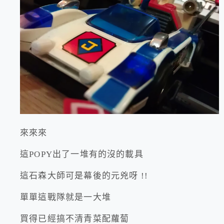
來來來
這POPY出了一堆有的沒的載具
這石森大師可是幕後的元兇呀 !!
單單這戰隊就是一大堆
買得已經搞不清青菜配蘿蔔