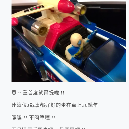
恩 ~ 重首度就甭提啦 !!
連這位J戰事都好好的坐在車上30幾年
嘿嘿 !! 不簡單哩 !!