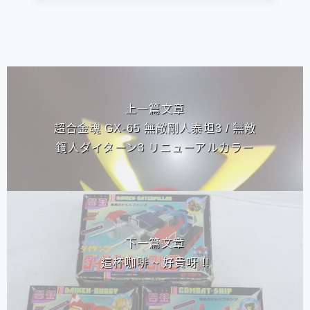
相連文章
上一篇文章
超合金魂 GX-65 無敵剛人泰坦3 / 無敵
鋼人ダイターン3 リニューアルカラー
下一篇文章
這杯咖啡 ~ 好貴呀 !!