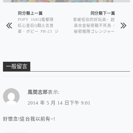
同分類上一篇
同分類下一篇
POPY JAKQ電擊隊
曾被低估的好玩具~ 超
紅心皇后Q戰士吉普
真合金秘密戰不死鳥 /
車．ポピー PB-23 ジ
秘密戦隊ゴレンジャー
ャッカー電撃隊 ハー
超真合金バリドリーン
トバギー
一般留言
風間志郎
表示:
2014 年 5 月 14 日下午 9:01
好懷念!這台我以前有~!