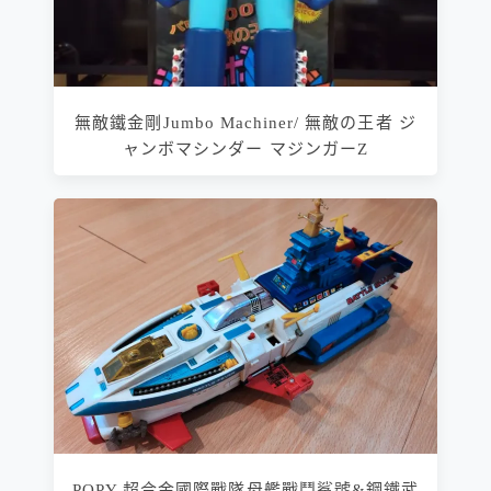
無敵鐵金剛Jumbo Machiner/ 無敵の王者 ジ
ャンボマシンダー マジンガーZ
POPY 超合金國際戰隊母艦戰鬥鯊號&鋼鐵武