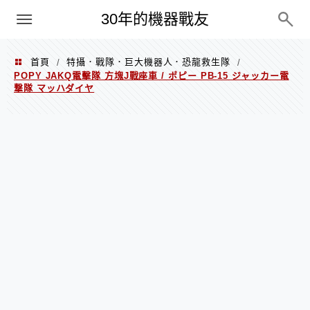
PC
30年的機器戰友
首頁
特攝．戰隊．巨大機器人．恐龍救生隊
/
/
POPY JAKQ電擊隊 方塊J戰座車 / ポピー PB-15 ジャッカー電
撃隊 マッハダイヤ