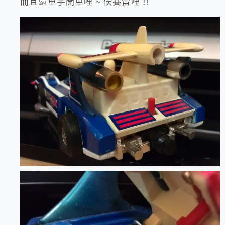
而且還單手開車哩 ~ 侯賽雷哩 !!