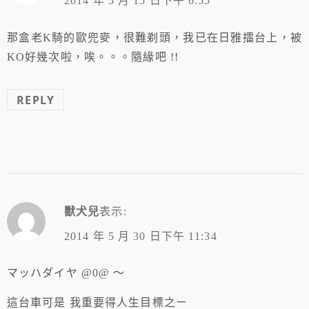
2014 年 5 月 15 日下午 6:55
那盒老K騎的歐兜麥，很難剃頭，我已在日雅擂台上，被
KO好幾次啦，唉。。。隨緣吧 !!
REPLY
獸犬兒
表示:
2014 年 5 月 30 日下午 11:34
マッハダイヤ @0@ ～
這台車可是 我重要得人生目標之ㄧ