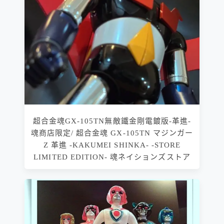
超合金魂GX-105TN無敵鐵金剛電鍍版-革進-
魂商店限定/ 超合金魂 GX-105TN マジンガー
Z 革進 -KAKUMEI SHINKA- -STORE
LIMITED EDITION- 魂ネイションズストア