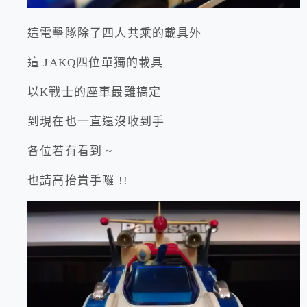
這電擊隊除了四人共乘的載具外
這 JAKQ四位單獨的載具
以K戰士的座車最難搞定
到現在也一直還沒收到手
各位若有看到 ~
也請高抬貴手囉 !!