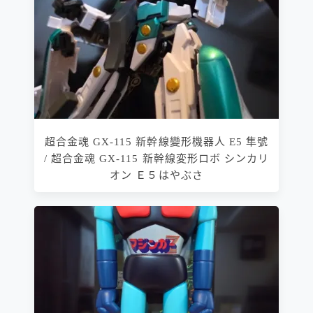
超合金魂 GX-115 新幹線變形機器人 E5 隼號
/ 超合金魂 GX-115 新幹線変形ロボ シンカリ
オン Ｅ５はやぶさ