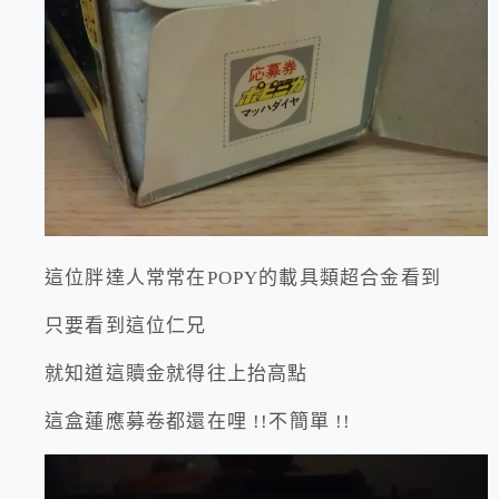
這位胖達人常常在POPY的載具類超合金看到
只要看到這位仁兄
就知道這贖金就得往上抬高點
這盒蓮應募卷都還在哩 !!不簡單 !!