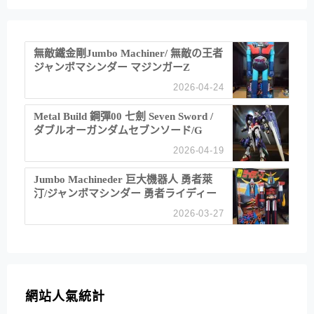
無敵鐵金剛Jumbo Machiner/ 無敵の王者
ジャンボマシンダー マジンガーZ
2026-04-24
Metal Build 鋼彈00 七劍 Seven Sword /
ダブルオーガンダムセブンソード/G
2026-04-19
Jumbo Machineder 巨大機器人 勇者萊
汀/ジャンボマシンダー 勇者ライディー
ン
2026-03-27
網站人氣統計