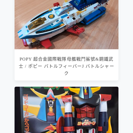
POPY 超合金國際戰隊母艦戰鬥鯊號&鋼鐵武
士 / ポピー バトルフィーバーJ バトルシャー
ク