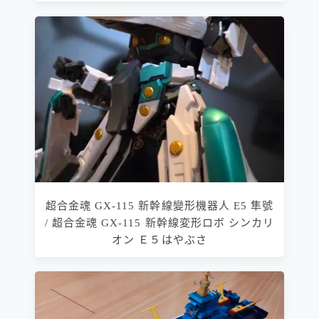
超合金魂 GX-115 新幹線變形機器人 E5 隼號
/ 超合金魂 GX-115 新幹線変形ロボ シンカリ
オン Ｅ５はやぶさ