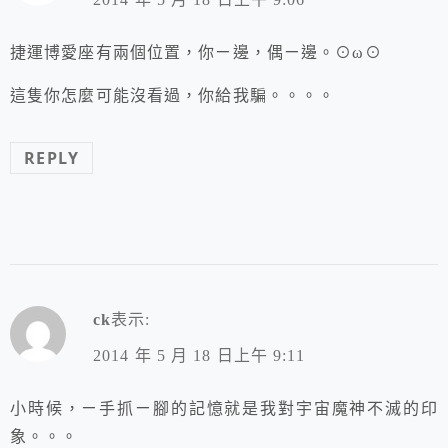
捷運博愛座有兩個位置，你ㄧ邊，偶ㄧ邊。⊙ω⊙
這隻你怎麼可能沒看過，你給我騙。。。。
REPLY
ck
表示:
2014 年 5 月 18 日上午 9:11
小時候，ㄧ手抓ㄧ腳的記憶就是我對宇宙魔神不滅的印
象。。。