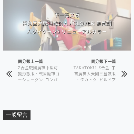
下一篇文章
電動巨大版無敵鋼人 / CLOVER 無敵鋼
人ダイターン3 リニューアルカラー
同分類上一篇
同分類下一篇
Z合金戰國魔神中型可
TAKATOKU Z合金 宇
變形態版．戦国魔神ゴ
宙魔神大天剛三盒裝版
ーショーグン コンバ
．タカトク ビルドプ
ットアクション 合金
ラン宇宙魔神ダイケン
ゴー Z合金
一般留言