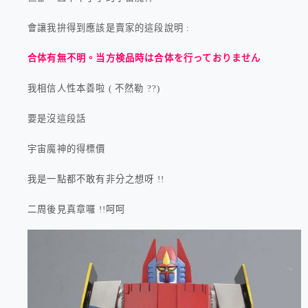
會讓我拚得到應該是賣家的這段說明 :
合体有無不明。当方検品時は合体を行っておりません
我相信人性本善啦 ( 不然勒 ??)
要是沒這段話
宇宙魔神的得標價
我是一點都不敢有非分之想呀 !!
二周後見真章囉 !!呵呵