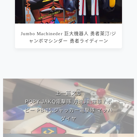
Jumbo Machineder 巨大機器人 勇者萊汀/ジ
ャンボマシンダー 勇者ライディーン
相連文章
上一篇文章
POPY JAKQ電擊隊 方塊J戰座車 / ポ
ピー PB-15 ジャッカー電撃隊 マッハ
ダイヤ