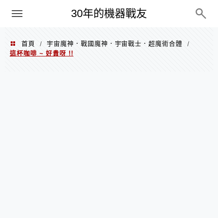
PC
30年的機器戰友
首頁
宇宙魔神．戰國魔神．宇宙戰士．超魔術合體
/
/
這杯咖啡 ~ 好貴呀 !!