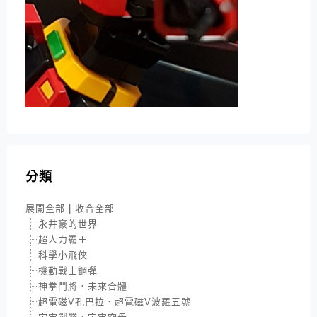
分類
展開全部
|
收合全部
永井豪的世界
超人力霸王
科學小飛俠
機動戰士鋼彈
神拳鬥將．未來合體
超電磁V孔巴拉．超電磁V波羅五號