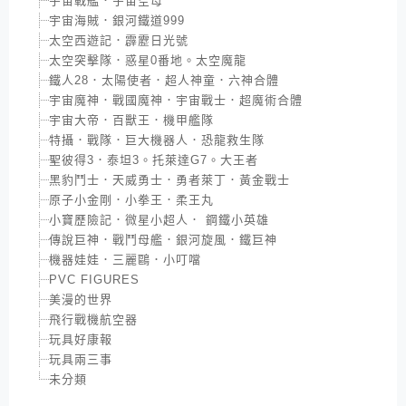
宇宙戰艦．宇宙空母
宇宙海賊．銀河鐵道999
太空西遊記．霹靂日光號
太空突擊隊．惑星0番地。太空魔龍
鐵人28．太陽使者．超人神童．六神合體
宇宙魔神．戰國魔神．宇宙戰士．超魔術合體
宇宙大帝．百獸王．機甲艦隊
特攝．戰隊．巨大機器人．恐龍救生隊
聖彼得3．泰坦3。托萊達G7。大王者
黑豹鬥士．天威勇士．勇者萊丁．黃金戰士
原子小金剛．小拳王．柔王丸
小寶歷險記．微星小超人． 鋼鐵小英雄
傳說巨神．戰鬥母艦．銀河旋風．鐵巨神
機器娃娃．三麗鷗．小叮噹
PVC FIGURES
美漫的世界
飛行戰機航空器
玩具好康報
玩具兩三事
未分類