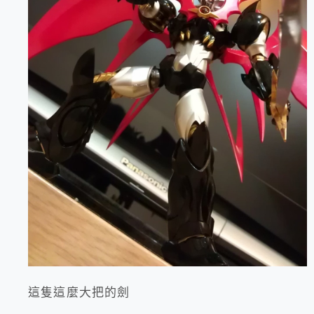
這隻這麼大把的劍