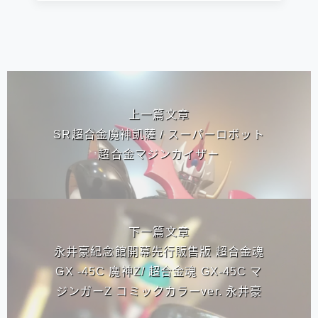
相連文章
上一篇文章
SR超合金魔神凱薩 / スーパーロボット
超合金マジンカイザー
下一篇文章
永井豪紀念館開幕先行販售版 超合金魂
GX -45C 魔神Z/ 超合金魂 GX-45C マ
ジンガーZ コミックカラーver. 永井豪
記念館