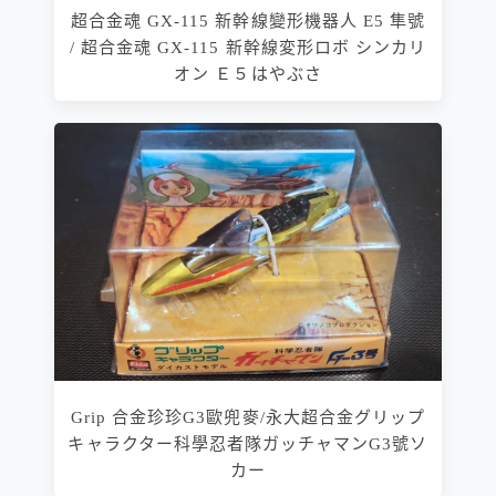
超合金魂 GX-115 新幹線變形機器人 E5 隼號
/ 超合金魂 GX-115 新幹線変形ロボ シンカリ
オン Ｅ５はやぶさ
Grip 合金珍珍G3歐兜麥/永大超合金グリップ
キャラクター科學忍者隊ガッチャマンG3號ソ
カー