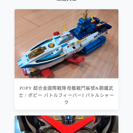
POPY 超合金國際戰隊母艦戰鬥鯊號&鋼鐵武
士 / ポピー バトルフィーバーJ バトルシャー
ク