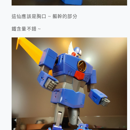
這仙應該是胸口 ~ 軀幹的部分
鐵含量不錯 ~