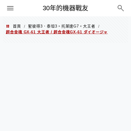
PC
30年的機器戰友
首頁
聖彼得3．泰坦3。托萊達G7。大王者
/
/
超合金魂 GX-61 大王者 / 超合金魂GX-61 ダイオージャ