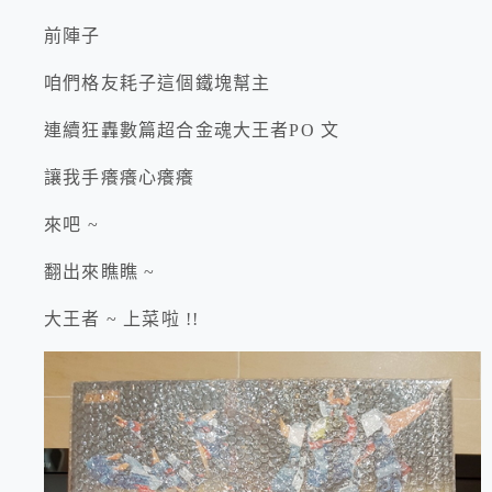
前陣子
咱們格友耗子這個鐵塊幫主
連續狂轟數篇超合金魂大王者PO 文
讓我手癢癢心癢癢
來吧 ~
翻出來瞧瞧 ~
大王者 ~ 上菜啦 !!