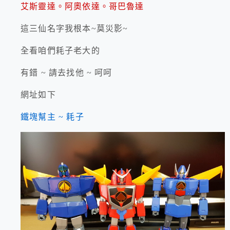
艾斯靈達。
阿奧依達
。
哥巴魯達
這三仙名字我根本~莫災影~
全看咱們耗子老大的
有錯 ~ 請去找他 ~ 呵呵
網址如下
鐵塊幫主 ~ 耗子