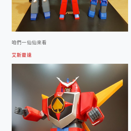
咱們一仙仙來看
艾斯靈達