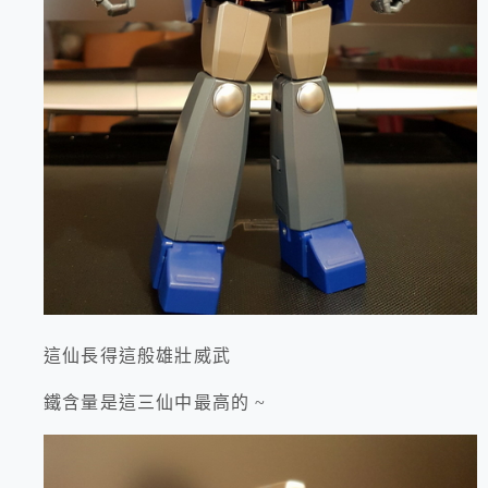
這仙長得這般雄壯威武
鐵含量是這三仙中最高的 ~