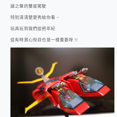
謎之聲的雙座駕駛
特別清清楚楚秀給你看 ~
玩具玩到我們這把年紀
這有時賞心悅目也是一樣重要呀 !!