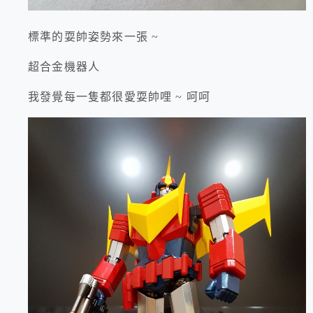
標準的耍帥姿勢來一張 ~
超合金機器人
我發覺每一隻都很愛耍帥哩 ~ 呵呵