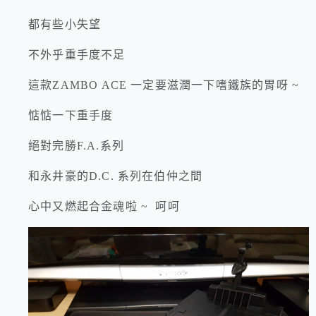
都有些小失望
不外乎重手度不足
這款ZAMBO ACE 一定要滋潤一下嗜鐵族的胃呀 ~
惦惦一下重手度
絕對完勝F.A.系列
和永井豪的D.C. 系列在伯仲之間
心中又燃起合金魂啦 ~ 呵呵