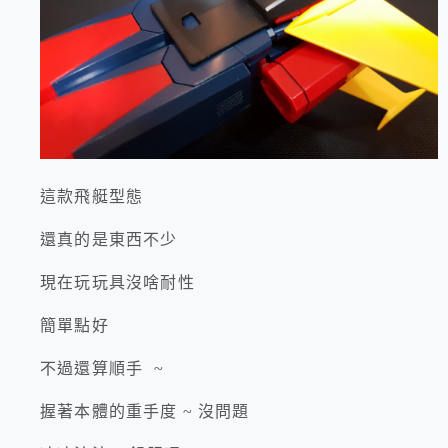
這款飛艇型態
還真的是東西不少
現在玩玩具沒啥耐性
簡單點好
不過還算順手 ~
握著本體的重手度 ~ 沒問題