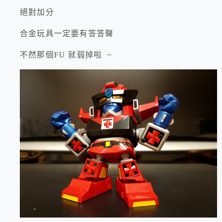
絕對加分
合金玩具一定要有答答聲
不然那個FU 就弱掉啦 ~