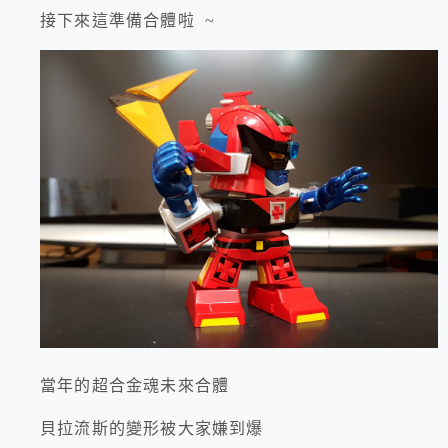
接下來這準備合體啦 ~
當年的超合金魂未來合體
貝拉流斯的變形被大家嫌到爆