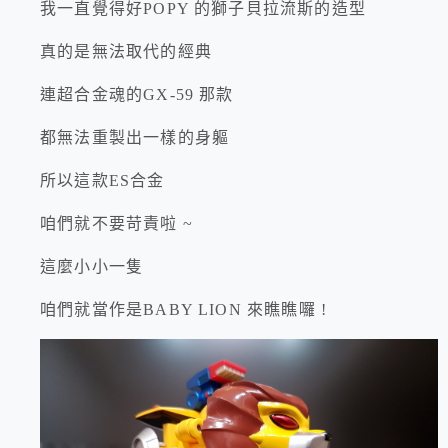
我一直覺得好POPY 的獅子貝拉流斯的造型
真的是無法取代的經典
連超合金魂的GX-59 那款
都無法重製出一樣的身軀
所以這款ES合金
咱們就不要苛責啦 ~
這麼小小一隻
咱們就當作是BABY LION 來瞧瞧囉 !