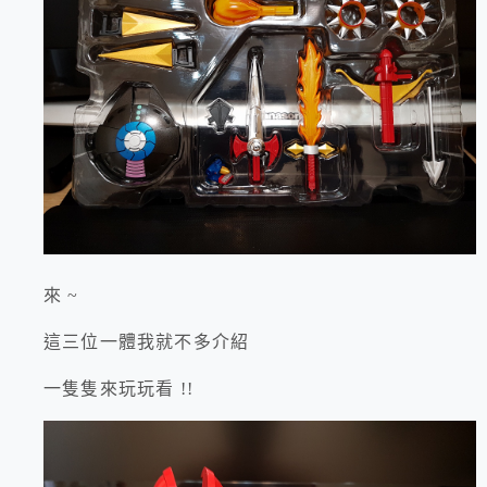
來 ~
這三位一體我就不多介紹
一隻隻來玩玩看 !!