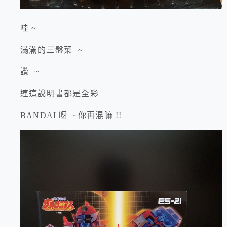
哇 ~
滿滿的三盤菜 ~
讚 ~
連這說明書都是全彩
BANDAI 呀 ~你再混嘛 !!