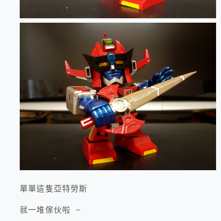
單單這隻亞特勞斯
就一堆傢伙啦 ~