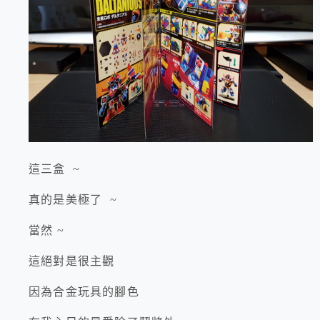
這三盒 ~
真的是美極了 ~
當然 ~
這絕對是很主觀
因為合金玩具的腳色