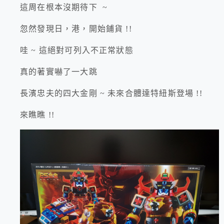
這周在根本沒期待下 ~
忽然發現日，港，開始鋪貨 !!
哇 ~ 這絕對可列入不正常狀態
真的著實嚇了一大跳
長濱忠夫的四大金剛 ~ 未來合體達特紐斯登場 !!
來瞧瞧 !!