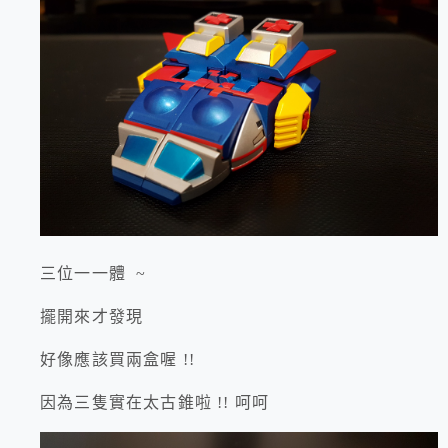
三位一一體 ~
擺開來才發現
好像應該買兩盒喔 !!
因為三隻實在太古錐啦 !! 呵呵