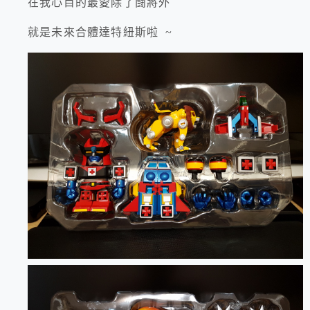
在我心目的最愛除了鬪將外
就是未來合體達特紐斯啦 ~