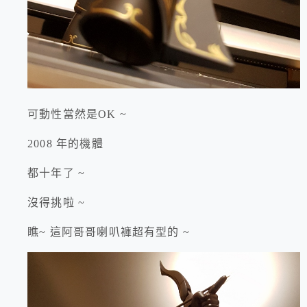
可動性當然是OK ~
2008 年的機體
都十年了 ~
沒得挑啦 ~
瞧~ 這阿哥哥喇叭褲超有型的 ~