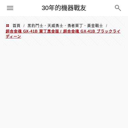
PC
30年的機器戰友
首頁
黑豹鬥士．天威勇士．勇者萊丁．黃金戰士
/
/
超合金魂 GX-41B 萊丁黑金版 / 超合金魂 GX-41B ブラックライ
ディーン