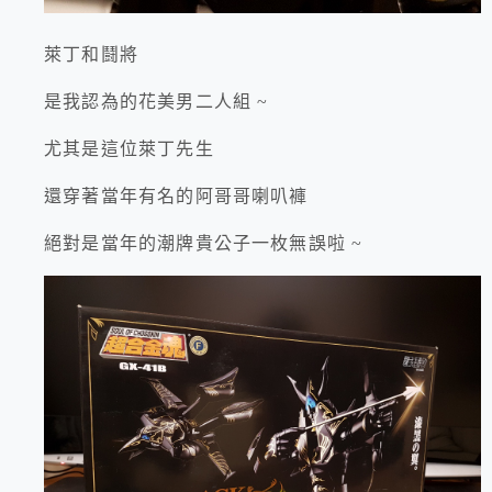
萊丁和鬪將
是我認為的花美男二人組 ~
尤其是這位萊丁先生
還穿著當年有名的阿哥哥喇叭褲
絕對是當年的潮牌貴公子一枚無誤啦 ~